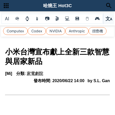
哈燒王 Hot3C
AI
🪖
⌚
📱
📷
🎬
💻
💾
🖱
🎮
文
A
選
Computex
Codex
NVIDIA
Anthropic
摺疊機
小米台灣宣布獻上全新三款智慧
與居家新品
[Mi]
分類:
家電劇院
發布時間:
2020/06/22 14:00
by S.L. Gan