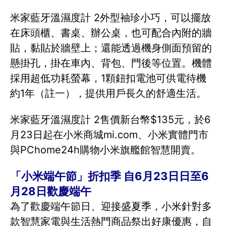
米家藍牙溫濕度計 2外型袖珍小巧，可以擺放
在床頭櫃、書桌、辦公桌，也可配合內附的牆
貼，黏貼於牆壁上；還能透過機身側面預留的
懸掛孔，掛在車內、背包、門後等位置。機體
採用超低功耗螢幕，1顆鈕扣電池可供電待機
約1年（註一），提供用戶長久的舒適生活。
米家藍牙溫濕度計 2售價新台幣$135元，於6
月23日起在小米商城mi.com、小米實體門市
與PChome24h購物小米旗艦館智慧開賣。
「小米端午節」折扣季 自6月23日日至6
月28日歡慶端午
為了歡慶端午節日、迎接盛夏季，小米針對多
款智慧家電與生活熱門商品祭出好康優惠，自