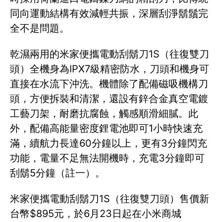
同向運動結構有效減輕共振，深層刮淨鬍鬚完
全不是問題。
乾濕兩用的米家便攜電動刮鬍刀1S（往復雙刀
頭）全機身為IPX7級精密防水，刀頭和機身可
直接在水流下沖洗。機體除了配備磁吸機構刀
頭，方便拆裝和清潔，還設有鋅合金真空電鍍
工藝刀架，耐磨抗腐蝕，觸感順滑細膩。此
外，配備高能量密度鋰電池即可1小時快速充
滿，續航力長達60分鐘以上，更有3分鐘閃充
功能，電量不足無法開機時，充電3分鐘即可
刮鬍5分鐘（註一）。
米家便攜電動刮鬍刀1S（往復雙刀頭）售價新
台幣$895元，於6月23日起在小米商城