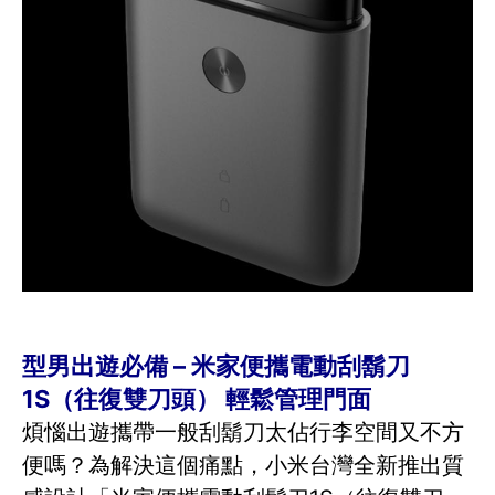
型男出遊必備 – 米家便攜電動刮鬍刀
1S（往復雙刀頭） 輕鬆管理門面
煩惱出遊攜帶一般刮鬍刀太佔行李空間又不方
便嗎？為解決這個痛點，小米台灣全新推出質