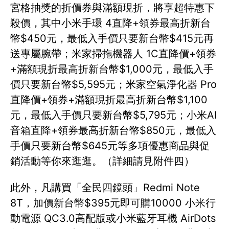
宮格抽獎的折價券與滿額現折，將享超特惠下
殺價，其中小米手環 4直降+領券最高折新台
幣$450元，最低入手價只要新台幣$415元再
送專屬腕帶；米家掃拖機器人 1C直降價+領券
+滿額現折最高折新台幣$1,000元，最低入手
價只要新台幣$5,595元；米家空氣淨化器 Pro
直降價+領券+滿額現折最高折新台幣$1,100
元，最低入手價只要新台幣$5,795元；小米AI
音箱直降+領券最高折新台幣$850元，最低入
手價只要新台幣$645元等多項優惠商品與促
銷活動等你來逛逛。（詳細請見附件四）
此外，凡購買「全民四鏡頭」Redmi Note
8T，加價新台幣$395元即可購10000 小米行
動電源 QC3.0高配版或小米藍牙耳機 AirDots