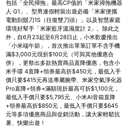
包括「全民掃拖」最高CP值的「米家掃拖機器
人 G1」、型男連假輕裝出遊必備「米家便攜
電動刮鬍刀1S（往復雙刀頭）」以及智慧家庭
環境好幫手「米家藍牙溫濕度計 2」。除此之
外，自6月23起至6月28日止，小米歡慶推出
「小米端午節」，首次推出單筆訂單不含手機
滿$3,000元現折$100元（可與其他優惠合
併），更祭出多款熱賣商品直降優惠，包含小
米手環 4直降+領券最高折$450元，最低入手
價只要$415元再送專屬腕帶、米家空氣淨化器
Pro直降+領券+滿額現折最高可折$1,100元，
最低入手價只要$5,795元、小米AI音箱直降
+領券最高折$850元，最低入手價只要$645
元等多項優惠商品與促銷活動，讓大家輕鬆抗
暑、快樂出遊！