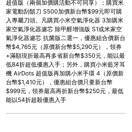
超值版（兩個加價購活動不可同享）；購買米
家電動刮鬍刀 S500加價新台幣$99元即可購
入專屬刀頭。凡購買小米空氣淨化器 3加購米
家空氣淨化器濾芯 除甲醛增強版 S1或米家空
氣淨化器濾芯 抗菌版二選一，優惠組合價新台
幣$4,765元（原價新台幣$5,290元），領券
+滿額現折最高再多省新台幣$350元，能以最
低84折超低優惠入手；另外，購買小米藍牙耳
機 AirDots 超值版再加購小米手環 4（原價新
台幣$1,410元），優惠組合價只要新台幣
$999元，領券最高再折新台幣$250元，最低
能以54折超殺優惠入手