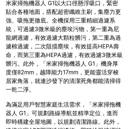
米家掃拖機器人 G1以大口徑懸浮吸口，緊密
貼合各種地面，搭配超密纖維主刷，集塵力更
強、吸拖更徹底。全機採用三重精細過濾系
統，可過濾3微米級的塵埃污物，第一重為尼
龍網過濾，有效過濾大顆粒髒污，第二重為過
濾棉過濾，二次阻擋塵埃，有效提高HEPA壽
命，而第三重為HEPA過濾，有效過濾3微米級
髒污。此外，「米家掃拖機器人 G1」機身厚
度僅82mm，越障能力17mm，更能靈活穿梭
居家角落，就連沙發下的清潔死角都能清掃得
一乾二淨。
為滿足用戶智慧家庭生活需求，「米家掃拖機
器人 G1」可規劃路線導航並精準定位，進而
即時構建全屋地圖，以規劃清潔路線。此外，