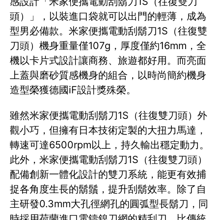
感設計「米家便攜電動刮鬍刀1S（往復雙刀
頭）」，以裝進口袋就可以出門的輕薄，成為
型男必備款。米家便攜電動刮鬍刀1S（往復雙
刀頭）機身重量僅107g，厚度僅約16mm，全
機以卡片式設計讓商務、旅遊都好用。而亮面
上蓋與磨砂質感機身的組合，以時尚簡約機身
造型榮獲德國iF設計獎殊榮。
雖然米家便攜電動刮鬍刀1S（往復雙刀頭）外
觀小巧，但擁有日本技術定製的大扭力馬達，
轉速可達6500rpm以上，持久輸出穩定動力。
此外，米家便攜電動刮鬍刀1S（往復雙刀頭）
配備創新一體化設計的雙刀系統，能更有效捕
捉各角度生長的鬍鬚，提升刮鬍效率。除了自
主研發0.3mm大孔徑網孔的圓弧型長鬍刀，同
時採用荷蘭進口電鑄鎳刀網的精刮刀，比傳統