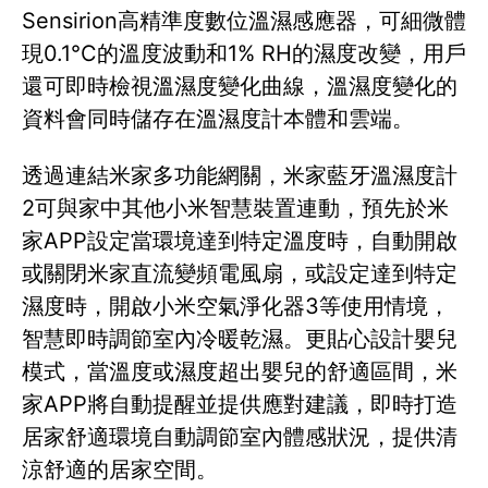
Sensirion高精準度數位溫濕感應器，可細微體
現0.1°C的溫度波動和1% RH的濕度改變，用戶
還可即時檢視溫濕度變化曲線，溫濕度變化的
資料會同時儲存在溫濕度計本體和雲端。
透過連結米家多功能網關，米家藍牙溫濕度計
2可與家中其他小米智慧裝置連動，預先於米
家APP設定當環境達到特定溫度時，自動開啟
或關閉米家直流變頻電風扇，或設定達到特定
濕度時，開啟小米空氣淨化器3等使用情境，
智慧即時調節室內冷暖乾濕。更貼心設計嬰兒
模式，當溫度或濕度超出嬰兒的舒適區間，米
家APP將自動提醒並提供應對建議，即時打造
居家舒適環境自動調節室內體感狀況，提供清
涼舒適的居家空間。