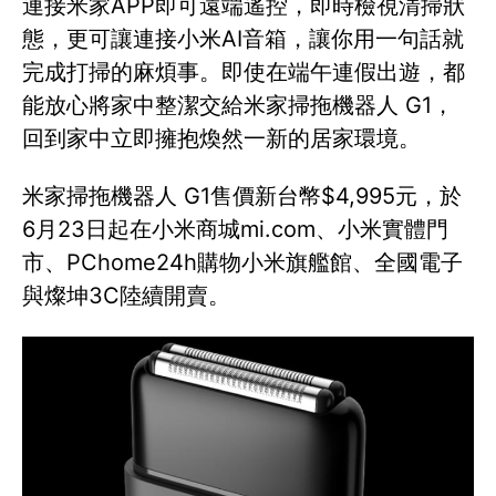
連接米家APP即可遠端遙控，即時檢視清掃狀
態，更可讓連接小米AI音箱，讓你用一句話就
完成打掃的麻煩事。即使在端午連假出遊，都
能放心將家中整潔交給米家掃拖機器人 G1，
回到家中立即擁抱煥然一新的居家環境。
米家掃拖機器人 G1售價新台幣$4,995元，於
6月23日起在小米商城mi.com、小米實體門
市、PChome24h購物小米旗艦館、全國電子
與燦坤3C陸續開賣。