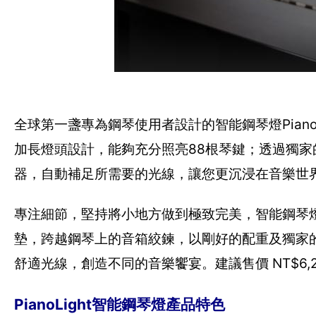
全球第一盞專為鋼琴使用者設計的智能鋼琴燈Pian
加長燈頭設計，能夠充分照亮88根琴鍵；透過獨
器，自動補足所需要的光線，讓您更沉浸在音樂世
專注細節，堅持將小地方做到極致完美，智能鋼琴燈P
墊，跨越鋼琴上的音箱絞鍊，以剛好的配重及獨家
舒適光線，創造不同的音樂饗宴。建議售價 NT$6,2
PianoLight智能鋼琴燈產品特色