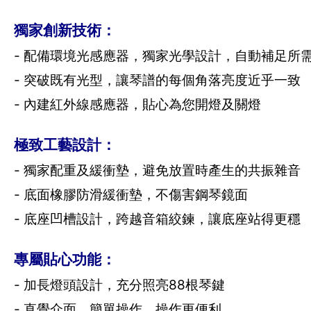
獨家創新技術：
- 配備環境光感應器，獨家光學設計，自動補足所
- 突破既有光型，讓琴譜的每個角落亮度近乎一致
- 內建紅外線感應器，貼心為您開燈及關燈
極致工藝設計：
- 獨家配重及緩衝墊，避免放置時產生的共振雜音
- 底面橡膠防滑緩衝墊，不傷害鋼琴鏡面
- 底座凹槽設計，跨越音箱絞鍊，讓底座站得更穩
專屬貼心功能：
- 加長燈頭設計，充分照亮88根琴鍵
- 直覺介面，簡單操作，操作更便利