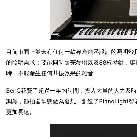
目前市面上並未有任何一款專為鋼琴設計的照明燈具
的照明需求：要能同時照亮琴譜以及88根琴鍵，
時，不能產生任何共振效果的雜音。
BenQ花費了超過一年的時間，投入大量的人力及時
調黑，節拍器型態做為發想，創造了PianoLig
更加長遠。