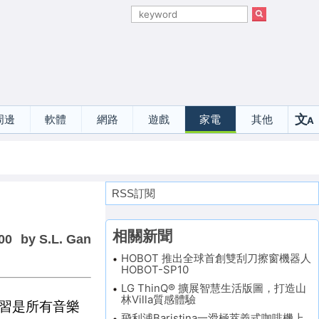
文
周邊
軟體
網路
遊戲
家電
其他
A
選
RSS訂閱
相關新聞
00
by S.L. Gan
HOBOT 推出全球首創雙刮刀擦窗機器人
HOBOT-SP10
LG ThinQ® 擴展智慧生活版圖，打造山
林Villa質感體驗
習是所有音樂
飛利浦Baristina一滑極萃義式咖啡機上