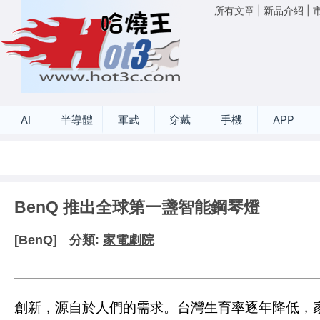
所有文章
|
新品介紹
|
AI
半導體
軍武
穿戴
手機
APP
BenQ 推出全球第一盞智能鋼琴燈
[BenQ]
分類:
家電劇院
創新，源自於人們的需求。台灣生育率逐年降低，