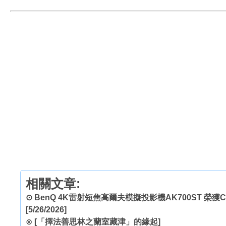
相關文章:
⊙
BenQ 4K雷射短焦高爾夫模擬投影機AK700ST 榮獲COMP
[5/26/2026]
⊙
[「擇法善思林之蘭室藏津」的緣起]