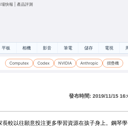
市場快報
|
產品評測
平板
相機
影音
筆電
儲存
電視
Computex
Codex
NVIDIA
Anthropic
摺疊機
發布時間:
2019/11/15 16:
家長較以往願意投注更多學習資源在孩子身上。鋼琴學