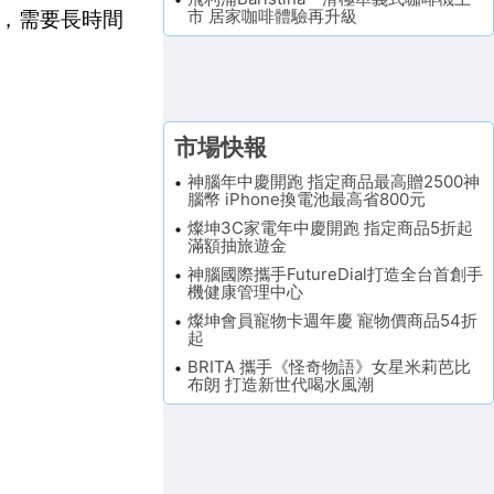
市 居家咖啡體驗再升級
，需要長時間
市場快報
神腦年中慶開跑 指定商品最高贈2500神
腦幣 iPhone換電池最高省800元
燦坤3C家電年中慶開跑 指定商品5折起
滿額抽旅遊金
神腦國際攜手FutureDial打造全台首創手
機健康管理中心
燦坤會員寵物卡週年慶 寵物價商品54折
起
BRITA 攜手《怪奇物語》女星米莉芭比
布朗 打造新世代喝水風潮