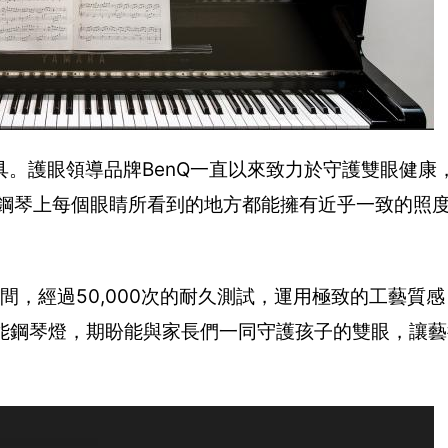
。護眼領導品牌BenQ一直以來致力於守護雙眼健康
讓鋼琴上每個眼睛所看到的地方都能擁有近乎一致的照
間，經過50,000次的耐久測試，運用極致的工藝質
ht智能鋼琴燈，期盼能與家長們一同守護孩子的雙眼，讓