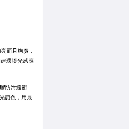
夠亮而且夠廣，
內建環境光感應
橡膠防滑緩衝
光顏色，用最