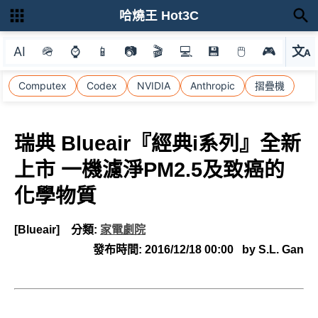
哈燒王 Hot3C
AI
🪖
⌚
📱
📷
🎬
💻
💾
🖱
🎮
文
A
選
Computex
Codex
NVIDIA
Anthropic
摺疊機
瑞典 Blueair『經典i系列』全新
上市 一機濾淨PM2.5及致癌的
化學物質
[Blueair]
分類:
家電劇院
發布時間:
2016/12/18 00:00
by S.L. Gan