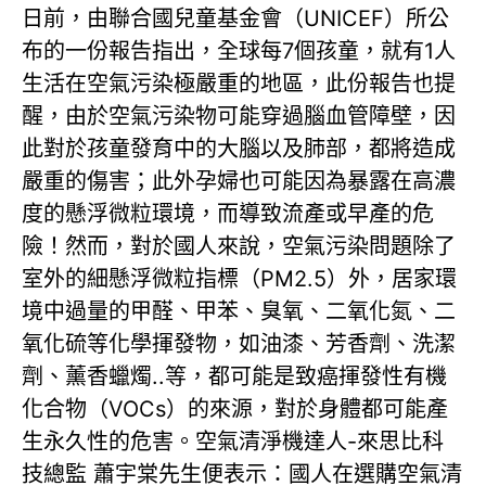
日前，由聯合國兒童基金會（UNICEF）所公
布的一份報告指出，全球每7個孩童，就有1人
生活在空氣污染極嚴重的地區，此份報告也提
醒，由於空氣污染物可能穿過腦血管障壁，因
此對於孩童發育中的大腦以及肺部，都將造成
嚴重的傷害；此外孕婦也可能因為暴露在高濃
度的懸浮微粒環境，而導致流產或早產的危
險！然而，對於國人來說，空氣污染問題除了
室外的細懸浮微粒指標（PM2.5）外，居家環
境中過量的甲醛、甲苯、臭氧、二氧化氮、二
氧化硫等化學揮發物，如油漆、芳香劑、洗潔
劑、薰香蠟燭..等，都可能是致癌揮發性有機
化合物（VOCs）的來源，對於身體都可能產
生永久性的危害。空氣清淨機達人-來思比科
技總監 蕭宇棠先生便表示：國人在選購空氣清