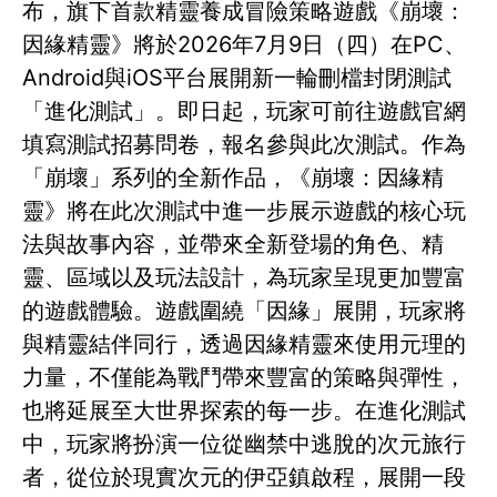
布，旗下首款精靈養成冒險策略遊戲《崩壞：
因緣精靈》將於2026年7月9日（四）在PC、
Android與iOS平台展開新一輪刪檔封閉測試
「進化測試」。即日起，玩家可前往遊戲官網
填寫測試招募問卷，報名參與此次測試。作為
「崩壞」系列的全新作品，《崩壞：因緣精
靈》將在此次測試中進一步展示遊戲的核心玩
法與故事內容，並帶來全新登場的角色、精
靈、區域以及玩法設計，為玩家呈現更加豐富
的遊戲體驗。遊戲圍繞「因緣」展開，玩家將
與精靈結伴同行，透過因緣精靈來使用元理的
力量，不僅能為戰鬥帶來豐富的策略與彈性，
也將延展至大世界探索的每一步。在進化測試
中，玩家將扮演一位從幽禁中逃脫的次元旅行
者，從位於現實次元的伊亞鎮啟程，展開一段