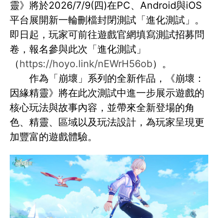
靈》將於2026/7/9(四)在PC、Android與iOS
平台展開新一輪刪檔封閉測試「進化測試」。
即日起，玩家可前往遊戲官網填寫測試招募問
卷，報名參與此次「進化測試」
（
https://hoyo.link/nEWrH56ob
）。
作為「崩壞」系列的全新作品，《崩壞：
因緣精靈》將在此次測試中進一步展示遊戲的
核心玩法與故事內容，並帶來全新登場的角
色、精靈、區域以及玩法設計，為玩家呈現更
加豐富的遊戲體驗。