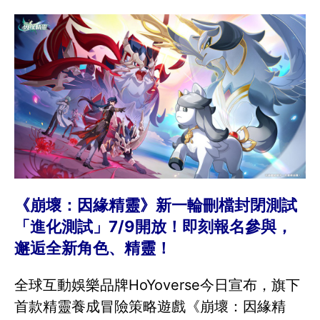
《崩壞：因緣精靈》新一輪刪檔封閉測試
「進化測試」7/9開放！即刻報名參與，
邂逅全新角色、精靈！
全球互動娛樂品牌HoYoverse今日宣布，旗下
首款精靈養成冒險策略遊戲《崩壞：因緣精