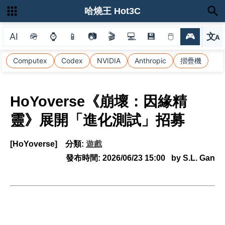
哈燒王 Hot3C
AI
🪖
⌚
📱
📷
🎬
💻
💾
🖱
🎮
文
A
選
Computex
Codex
NVIDIA
Anthropic
摺疊機
HoYoverse《崩壞：因緣精
靈》展開「進化測試」招募
[HoYoverse]
分類:
遊戲
發布時間:
2026/06/23 15:00
by S.L. Gan