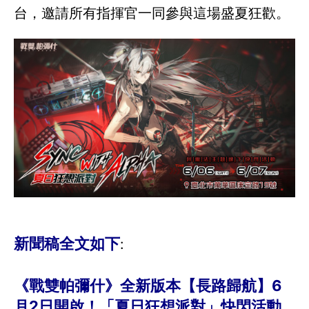
台，邀請所有指揮官一同參與這場盛夏狂歡。
新聞稿全文如下
:
《戰雙帕彌什》全新版本【長路歸航】6
月2日開啟！「夏日狂想派對」快閃活動