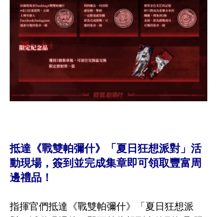
抵達《戰雙帕彌什》「夏日狂想派對」活
動現場，簽到並完成集章即可領取豐富周
邊禮品！
指揮官們抵達《戰雙帕彌什》「夏日狂想派