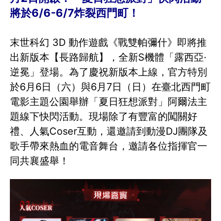
將於6/6-6/7炸裂西門町！
末世科幻 3D 動作遊戲《戰雙帕彌什》即將推
出新版本【長路歸航】，全新S機體「露西亞·
逆冕」登場。為了慶祝新版本上線，官方特別
於6月6日（六）與6月7日（日）在臺北西門町
電影主題公園舉辦「夏日狂想派對」阿爾法主
題線下快閃活動。現場除了有豐富的闖關好
禮、人氣Coser互動，還邀請到動漫DJ團隊及
歌手帶來熱血的電音舞台，邀請各位指揮官一
同共襄盛舉！