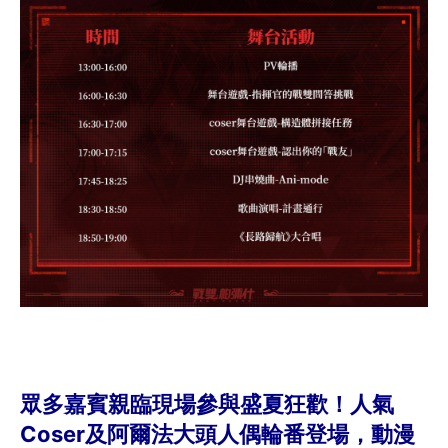
眾多嘉賓親臨現場參與盛夏狂歡！人氣
Coser及阿爾法大頭人偶輪番登場，動漫