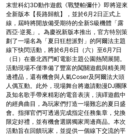
末世科幻3D動作遊戲《戰雙帕彌什》即將迎來
全新版本【長路歸航】，並於6月2日正式上
線，屆時將開放備受期待的全新S級機體「露
西亞·逆冕」。為慶祝新版本推出，官方特別策
劃了一場名為「夏日狂想派對」的阿爾法主題
線下快閃活動，將於6月6日（六）至6月7日
（日）在臺北西門町電影主題公園熱鬧展開。
活動現場不僅準備了豐富的闖關遊戲與精美周
邊禮品，還有機會與人氣Coser及阿爾法大頭
人偶互動。此外，現場舞台將邀請動漫DJ團隊
及知名歌手帶來精彩的電音表演，演繹遊戲中
的經典曲目，為玩家們打造一場難忘的夏日盛
會。指揮官們可透過完成指定任務集章，兌換
限定好禮，並有機會選購獨家周邊商品。本次
活動旨在回饋玩家，並提供一個線下交流的平