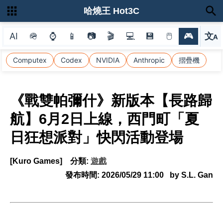
哈燒王 Hot3C
AI
🪖
⌚
📱
📷
🎬
💻
💾
🖱
🎮
文
A
選
Computex
Codex
NVIDIA
Anthropic
摺疊機
《戰雙帕彌什》新版本【長路歸
航】6月2日上線，西門町「夏
日狂想派對」快閃活動登場
[Kuro Games]
分類:
遊戲
發布時間:
2026/05/29 11:00
by S.L. Gan