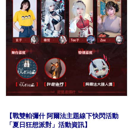
【戰雙帕彌什 阿爾法主題線下快閃活動
「夏日狂想派對」活動資訊】