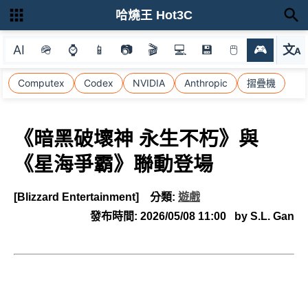
哈燒王 Hot3C
AI
🪖
⌚
📱
📷
🎬
💻
💾
🖱
🎮
文
A
選
Computex
Codex
NVIDIA
Anthropic
摺疊機
《暗黑破壞神 永生不朽》與
《星海爭霸》聯動登場
[Blizzard Entertainment]
分類:
遊戲
發布時間:
2026/05/08 11:00
by S.L. Gan