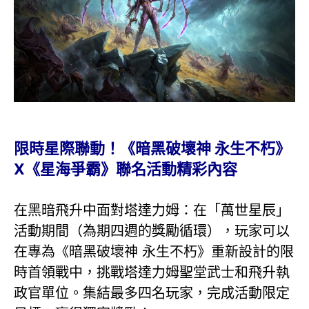
限時星際聯動！《暗黑破壞神 永生不朽》
X《星海爭霸》聯名活動精彩內容
在黑暗飛升中面對塔達力姆：在「萬世星辰」
活動期間（為期四週的獎勵循環），玩家可以
在專為《暗黑破壞神 永生不朽》重新設計的限
時首領戰中，挑戰塔達力姆聖堂武士和飛升執
政官單位。集結最多四名玩家，完成活動限定