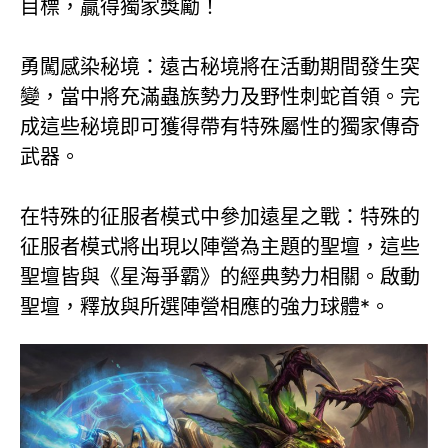
目標，贏得獨家獎勵！
勇闖感染秘境：遠古秘境將在活動期間發生突
變，當中將充滿蟲族勢力及野性刺蛇首領。完
成這些秘境即可獲得帶有特殊屬性的獨家傳奇
武器。
在特殊的征服者模式中參加遠星之戰：特殊的
征服者模式將出現以陣營為主題的聖壇，這些
聖壇皆與《星海爭霸》的經典勢力相關。啟動
聖壇，釋放與所選陣營相應的強力球體*。