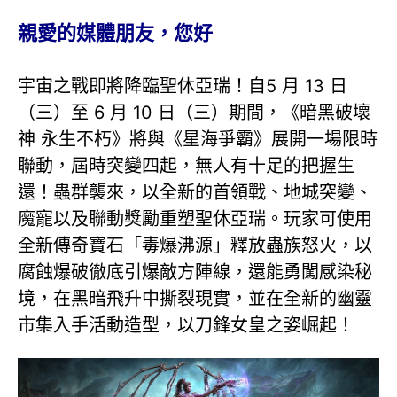
親愛的媒體朋友，您好
宇宙之戰即將降臨聖休亞瑞！自5 月 13 日
（三）至 6 月 10 日（三）期間，《暗黑破壞
神 永生不朽》將與《星海爭霸》展開一場限時
聯動，屆時突變四起，無人有十足的把握生
還！蟲群襲來，以全新的首領戰、地城突變、
魔寵以及聯動獎勵重塑聖休亞瑞。玩家可使用
全新傳奇寶石「毒爆沸源」釋放蟲族怒火，以
腐蝕爆破徹底引爆敵方陣線，還能勇闖感染秘
境，在黑暗飛升中撕裂現實，並在全新的幽靈
市集入手活動造型，以刀鋒女皇之姿崛起！