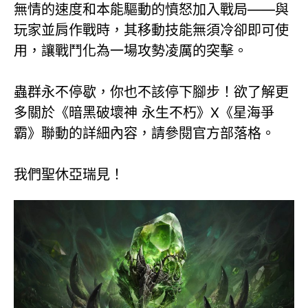
無情的速度和本能驅動的憤怒加入戰局——與
玩家並肩作戰時，其移動技能無須冷卻即可使
用，讓戰鬥化為一場攻勢凌厲的突擊。
蟲群永不停歇，你也不該停下腳步！欲了解更
多關於《暗黑破壞神 永生不朽》X《星海爭
霸》聯動的詳細內容，請參閱官方部落格。
我們聖休亞瑞見！