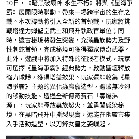
10日，《暗黑破壞神 永生不朽》將與《星海爭
霸》展開限時聯動，帶來一場跨宇宙的生存之
戰。本次聯動將引入全新的首領戰，玩家將挑
戰塔達力姆聖堂武士和飛升執政官單位；同
時，遠古秘境將發生突變，充滿蟲族勢力及野
性刺蛇首領，完成秘境可獲得獨家傳奇武器。
此外，遊戲中將加入特殊的征服者模式，玩家
可選擇《星海爭霸》經典勢力，啟動聖壇釋放
強力球體，獲得增益效果。玩家還能收集《星
海爭霸》主題的異化蟲魔寵造型，體驗無冷卻
的移動技能。透過全新傳奇寶石「毒爆沸
源」，玩家能釋放蟲族怒火，並勇闖感染秘
境，在黑暗飛升中撕裂現實，還能在幽靈市集
入手活動造型，以刀鋒女皇之姿崛起。