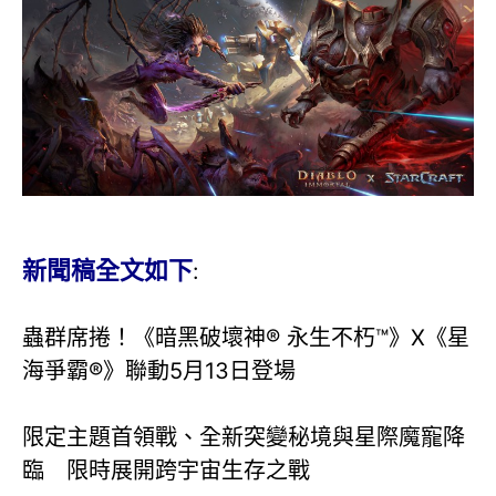
新聞稿全文如下
:
蟲群席捲！《暗黑破壞神® 永生不朽™》X《星
海爭霸®》聯動5月13日登場
限定主題首領戰、全新突變秘境與星際魔寵降
臨 限時展開跨宇宙生存之戰