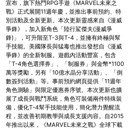
宣布，旗下熱門RPG手遊《MARVEL未來之
戰》正式展開11週年慶，並推出事前預約、特
別活動及全新更新。本次更新靈感來自《漫威
爭鋒》，加入新角色「陸行鯊傑夫(漫威爭
鋒)」，可升階至T-3與T-4，並擁有終極與幫
手技能。美國隊長與猛毒也推出發想自《漫威
爭鋒》的全新制服。遊戲內活動豐富，包含
「T-4角色選擇券」、「制服券」與金幣*1100
萬等獎勵，另有「10億水晶分享活動」、「倒
數簽到活動」等。事前預約網頁提供「11週年
角色測驗」與限定優惠券序號。本次更新也擴
展了成長與戰鬥系統，角色可裝備兩件特殊裝
備，優化T-4幫手技能使用，簡化潛力覺醒流
程，並改善初期教學與成長支援內容。自2015
年推出以來，《MARVEL未來之戰》全球下載