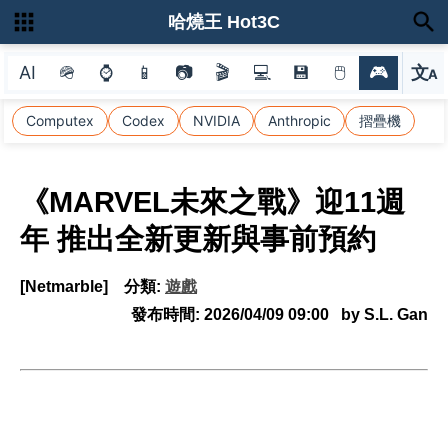
哈燒王 Hot3C
AI
🪖
⌚
📱
📷
🎬
💻
💾
🖱
🎮
文
A
選
Computex
Codex
NVIDIA
Anthropic
摺疊機
《MARVEL未來之戰》迎11週
年 推出全新更新與事前預約
[Netmarble]
分類:
遊戲
發布時間:
2026/04/09 09:00
by S.L. Gan