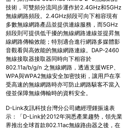
技術，可雙頻分流同步運作於2.4GHz和5GHz
無線網路頻段。2.4GHz頻段可向下相容現有
多數無線網路產品並提供連線服務，而5GHz
頻段則可提供低干擾的無線網路連線並提昇無
線網路傳輸效能；特別適合進行網路多媒體影
音觀看與高效能的無線網路連線。DAP-2460
無線接取器接取器同時向下相容於
802.11a/b/g/n 之無線網路，透過支援WEP、
WPA與WPA2無線安全加密技術，讓用戶在享
受高速的無線網路時亦可防止網路駭客不當入
侵並保障無線傳輸時的資料安全。
D-Link友訊科技台灣分公司總經理鍾振遠表
示：「D-Link於2012年洞悉產業趨勢，領先業
界推出全球首款802.11ac無線路由器之後，在