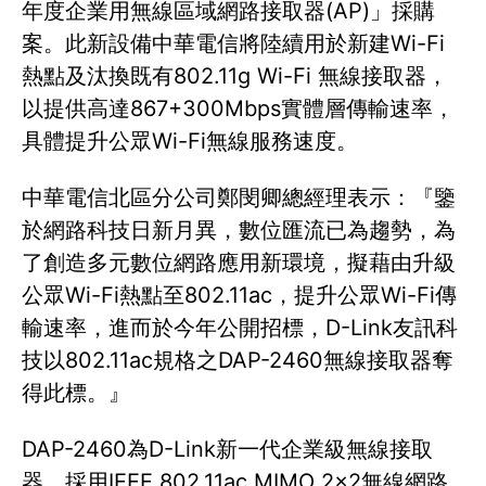
年度企業用無線區域網路接取器(AP)」採購
案。此新設備中華電信將陸續用於新建Wi-Fi
熱點及汰換既有802.11g Wi-Fi 無線接取器，
以提供高達867+300Mbps實體層傳輸速率，
具體提升公眾Wi-Fi無線服務速度。
中華電信北區分公司鄭閔卿總經理表示：『鑒
於網路科技日新月異，數位匯流已為趨勢，為
了創造多元數位網路應用新環境，擬藉由升級
公眾Wi-Fi熱點至802.11ac，提升公眾Wi-Fi傳
輸速率，進而於今年公開招標，D-Link友訊科
技以802.11ac規格之DAP-2460無線接取器奪
得此標。』
DAP-2460為D-Link新一代企業級無線接取
器，採用IEEE 802.11ac MIMO 2x2無線網路