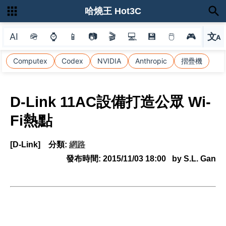
哈燒王 Hot3C
AI
🪖
⌚
📱
📷
🎬
💻
💾
🖱
🎮
文
A
選
Computex
Codex
NVIDIA
Anthropic
摺疊機
D-Link 11AC設備打造公眾 Wi-
Fi熱點
[D-Link]
分類:
網路
發布時間:
2015/11/03 18:00
by S.L. Gan