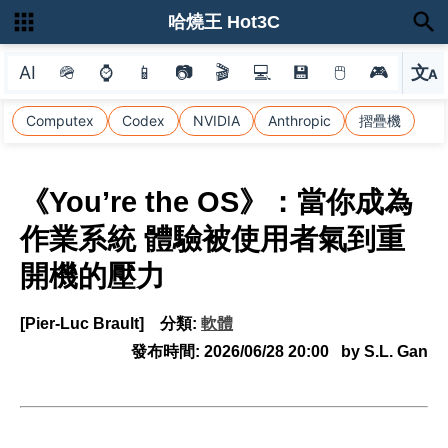
哈燒王 Hot3C
AI
🪖
⌚
📱
📷
🎬
💻
💾
🖱
🎮
文
A
選
Computex
Codex
NVIDIA
Anthropic
摺疊機
《You’re the OS》：當你成為
作業系統 體驗被使用者氣到重
開機的壓力
[Pier-Luc Brault]
分類:
軟體
發布時間:
2026/06/28 20:00
by S.L. Gan