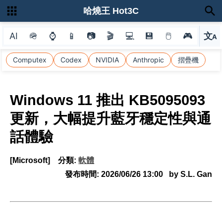
哈燒王 Hot3C
AI
🪖
⌚
📱
📷
🎬
💻
💾
🖱
🎮
文
A
選
Computex
Codex
NVIDIA
Anthropic
摺疊機
Windows 11 推出 KB5095093
更新，大幅提升藍牙穩定性與通
話體驗
[Microsoft]
分類:
軟體
發布時間:
2026/06/26 13:00
by S.L. Gan