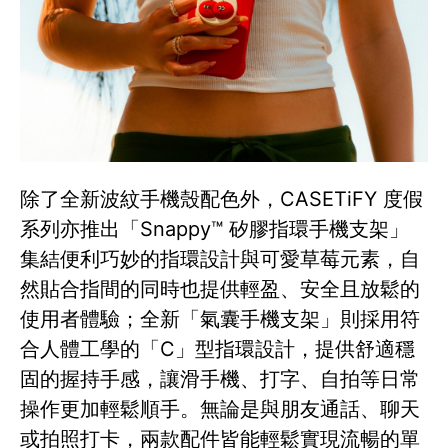
除了全新波紋手機殼配色外，CASETiFY 度假
系列亦推出「Snappy™ 矽膠指環手機支架」
集結便利巧妙的指環設計與可愛草莓元素，自
然貼合指間的同時也提供輕盈、安全且放鬆的
使用者體驗；全新「氣囊手機支架」則採用符
合人體工學的「C」型指環設計，提供舒適穩
固的握持手感，讓滑手機、打字、自拍等日常
操作更加輕鬆順手。無論是與朋友通話、聊天
或拍照打卡，兩款配件皆能輕鬆實現流暢的單