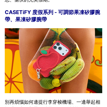
CASETiFY 度假系列 - 可調節果凍矽膠腕
帶、果凍矽膠腕帶
別再煩惱如何邊提行李穿梭機場、一邊舉起相