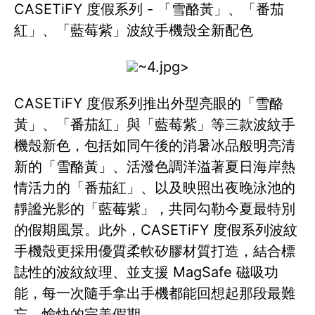
CASETiFY 度假系列 - 「雪酪黃」、「番茄
紅」、「藍莓紫」波紋手機殼全新配色
~4.jpg>
CASETiFY 度假系列推出外型亮眼的「雪酪
黃」、「番茄紅」與「藍莓紫」等三款波紋手
機殼新色，包括如同午後的消暑冰品般明亮清
新的「雪酪黃」、活潑色調洋溢著夏日海岸熱
情活力的「番茄紅」、以及映照出夜晚泳池的
靜謐光影的「藍莓紫」，共同勾勒今夏最特別
的假期風景。此外，CASETiFY 度假系列波紋
手機殼更採用優質柔軟矽膠材質打造，結合標
誌性的波紋紋理、並支援 MagSafe 磁吸功
能，每一次隨手拿出手機都能回想起那段最難
忘、愉快的完美假期。