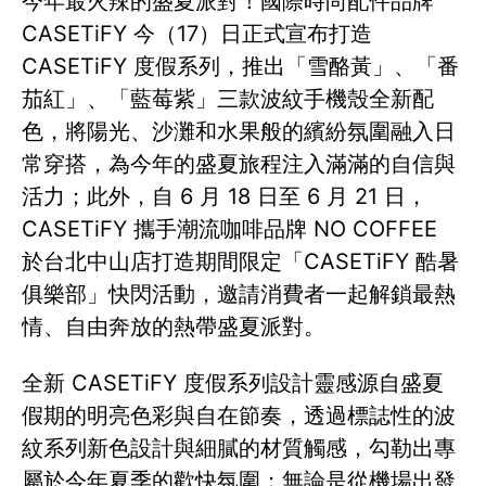
今年最火辣的盛夏派對！國際時尚配件品牌
CASETiFY 今（17）日正式宣布打造
CASETiFY 度假系列，推出「雪酪黃」、「番
茄紅」、「藍莓紫」三款波紋手機殼全新配
色，將陽光、沙灘和水果般的繽紛氛圍融入日
常穿搭，為今年的盛夏旅程注入滿滿的自信與
活力；此外，自 6 月 18 日至 6 月 21 日，
CASETiFY 攜手潮流咖啡品牌 NO COFFEE
於台北中山店打造期間限定「CASETiFY 酷暑
俱樂部」快閃活動，邀請消費者一起解鎖最熱
情、自由奔放的熱帶盛夏派對。
全新 CASETiFY 度假系列設計靈感源自盛夏
假期的明亮色彩與自在節奏，透過標誌性的波
紋系列新色設計與細膩的材質觸感，勾勒出專
屬於今年夏季的歡快氛圍；無論是從機場出發