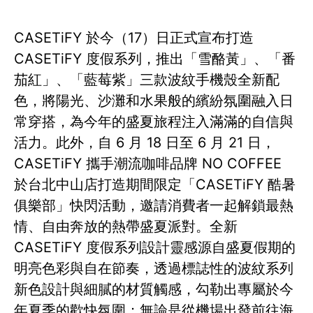
CASETiFY 於今（17）日正式宣布打造
CASETiFY 度假系列，推出「雪酪黃」、「番
茄紅」、「藍莓紫」三款波紋手機殼全新配
色，將陽光、沙灘和水果般的繽紛氛圍融入日
常穿搭，為今年的盛夏旅程注入滿滿的自信與
活力。此外，自 6 月 18 日至 6 月 21 日，
CASETiFY 攜手潮流咖啡品牌 NO COFFEE
於台北中山店打造期間限定「CASETiFY 酷暑
俱樂部」快閃活動，邀請消費者一起解鎖最熱
情、自由奔放的熱帶盛夏派對。全新
CASETiFY 度假系列設計靈感源自盛夏假期的
明亮色彩與自在節奏，透過標誌性的波紋系列
新色設計與細膩的材質觸感，勾勒出專屬於今
年夏季的歡快氛圍；無論是從機場出發前往海