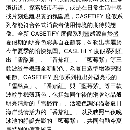
濱街道、探索城市巷弄，或是在日常生活中尋
找片刻逃離現實的氛圍感，CASETiFY 度假系
列都能符合各式消費者使用情境的期待與想
像。全新 CASETiFY 度假系列靈感源自於盛
夏假期的明亮色彩與自在節奏，勾勒出專屬於
今年夏季的愉快氛圍。CASETiFY 度假系列推
出「雪酪黃」、「番茄紅」、「藍莓紫」等三
款波紋手機殼全新配色，為夏日造型增添亮眼
細節。CASETiFY 度假系列推出外型亮眼的
「雪酪黃」、「番茄紅」與「藍莓紫」等三款
波紋手機殼新色，包括如同午後的消暑冰品般
明亮清新的「雪酪黃」、活潑色調洋溢著夏日
海岸熱情活力的「番茄紅」、以及映照出夜晚
泳池的靜謐光影的「藍莓紫」，共同勾勒今夏
最特別的假期風景。