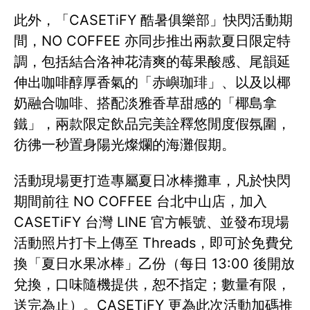
此外，「CASETiFY 酷暑俱樂部」快閃活動期
間，NO COFFEE 亦同步推出兩款夏日限定特
調，包括結合洛神花清爽的莓果酸感、尾韻延
伸出咖啡醇厚香氣的「赤嶼珈琲」、以及以椰
奶融合咖啡、搭配淡雅香草甜感的「椰島拿
鐵」，兩款限定飲品完美詮釋悠閒度假氛圍，
彷彿一秒置身陽光燦爛的海灘假期。
活動現場更打造專屬夏日冰棒攤車，凡於快閃
期間前往 NO COFFEE 台北中山店，加入
CASETiFY 台灣 LINE 官方帳號、並發布現場
活動照片打卡上傳至 Threads，即可於免費兌
換「夏日水果冰棒」乙份（每日 13:00 後開放
兌換，口味隨機提供，恕不指定；數量有限，
送完為止）。CASETiFY 更為此次活動加碼推