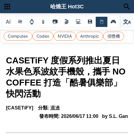
哈燒王 Hot3C
AI
🪖
⌚
📱
📷
🎬
💻
💾
🖱
🎮
文
A
選
Computex
Codex
NVIDIA
Anthropic
摺疊機
CASETiFY 度假系列推出夏日
水果色系波紋手機殼，攜手 NO
COFFEE 打造「酷暑俱樂部」
快閃活動
[CASETiFY]
分類:
週邊
發布時間:
2026/06/17 11:00
by S.L. Gan