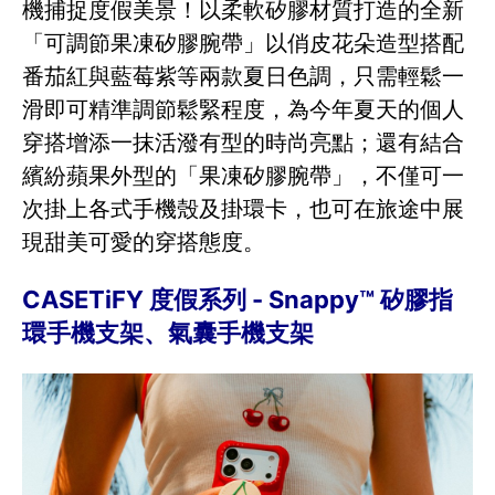
機捕捉度假美景！以柔軟矽膠材質打造的全新
「可調節果凍矽膠腕帶」以俏皮花朵造型搭配
番茄紅與藍莓紫等兩款夏日色調，只需輕鬆一
滑即可精準調節鬆緊程度，為今年夏天的個人
穿搭增添一抹活潑有型的時尚亮點；還有結合
繽紛蘋果外型的「果凍矽膠腕帶」，不僅可一
次掛上各式手機殼及掛環卡，也可在旅途中展
現甜美可愛的穿搭態度。
CASETiFY 度假系列 - Snappy™ 矽膠指
環手機支架、氣囊手機支架