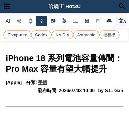
哈燒王 Hot3C
AI
🪖
⌚
📱
📷
🎬
💻
💾
🖱
🎮
文
A
選
Computex
Codex
NVIDIA
Anthropic
摺疊機
iPhone 18 系列電池容量傳聞：
Pro Max 容量有望大幅提升
[Apple]
分類:
手機
發布時間:
2026/07/03 10:00
by S.L. Gan