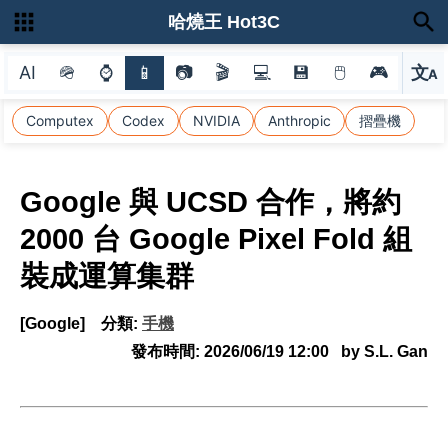
哈燒王 Hot3C
AI
🪖
⌚
📱
📷
🎬
💻
💾
🖱
🎮
文
A
選
Computex
Codex
NVIDIA
Anthropic
摺疊機
Google 與 UCSD 合作，將約
2000 台 Google Pixel Fold 組
裝成運算集群
[Google]
分類:
手機
發布時間:
2026/06/19 12:00
by S.L. Gan