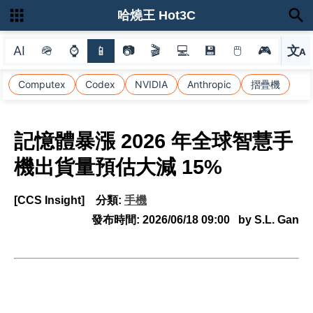
哈燒王 Hot3C
AI
🪖
⌚
📱
📷
🎬
💻
💾
🖱
🎮
文
A
選
Computex
Codex
NVIDIA
Anthropic
摺疊機
記憶體暴漲 2026 年全球智慧手
機出貨量預估大減 15%
[CCS Insight]
分類:
手機
發布時間:
2026/06/18 09:00
by S.L. Gan