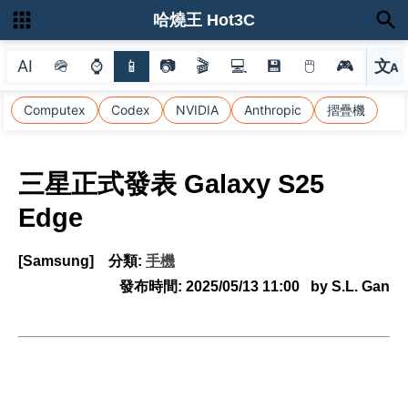
哈燒王 Hot3C
AI
🪖
⌚
📱
📷
🎬
💻
💾
🖱
🎮
文
A
選
Computex
Codex
NVIDIA
Anthropic
摺疊機
三星正式發表 Galaxy S25
Edge
[Samsung]
分類:
手機
發布時間:
2025/05/13 11:00
by S.L. Gan