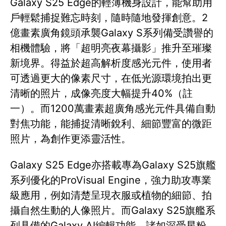
Galaxy S25 Edge的輕薄機身設計，能幫助用
戶輕鬆捕捉難忘時刻，隨時隨地發揮創意。2
億畫素廣角鏡頭承襲Galaxy S系列備受讚譽的
相機體驗，將「超明亮夜幕攝影」推升至璀璨
新境界。得益於超高解析度感光元件，使用者
可透過更大的像素尺寸，在低光源環境拍出更
清晰的照片，成像亮度大幅提升40%（註
一）。而1200萬畫素超廣角感光元件具備自動
對焦功能，能捕捉清晰銳利、細節豐富的微距
照片，為創作更添靈活性。
Galaxy S25 Edge亦搭載專為Galaxy S25旗艦
系列優化的ProVisual Engine，強力助攻專業
級應用，例如清楚呈現衣服或植物的細節、拍
攝自然生動的人像照片。而Galaxy S25旗艦系
列具備的Galaxy AI編輯功能，諸如深受星粉