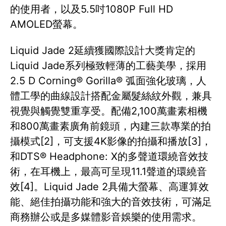
的使用者，以及5.5吋1080P Full HD
AMOLED螢幕。
Liquid Jade 2延續獲國際設計大獎肯定的
Liquid Jade系列極致輕薄的工藝美學，採用
2.5 D Corning® Gorilla® 弧面強化玻璃，人
體工學的曲線設計搭配金屬髮絲紋外觀，兼具
視覺與觸覺雙重享受。配備2,100萬畫素相機
和800萬畫素廣角前鏡頭，內建三款專業的拍
攝模式[2]，可支援4K影像的拍攝和播放[3]，
和DTS® Headphone: X的多聲道環繞音效技
術，在耳機上，最高可呈現11.1聲道的環繞音
效[4]。Liquid Jade 2具備大螢幕、高運算效
能、絕佳拍攝功能和強大的音效技術，可滿足
商務辦公或是多媒體影音娛樂的使用需求。