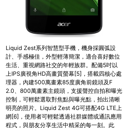
Liquid Zest系列智慧型手機，機身採圓弧設
計、手感極佳，外型輕薄簡潔，適合喜好數位
生活、重視網路社交的年輕族群。配備5吋以
上IPS廣視角HD高畫質螢幕[5]，搭載四核心處
理器，內建500萬畫素85度廣角前鏡頭及F
2.0、800萬畫素主鏡頭，支援聲控自拍和曝光
控制，可輕鬆選取對焦點與曝光點，拍出清晰
明亮的照片。Liquid Zest 4G可搭配4G LTE上
網[6]，使用者可輕鬆透過社群媒體或通訊應用
程式，與朋友分享生活中精采的每一刻。此