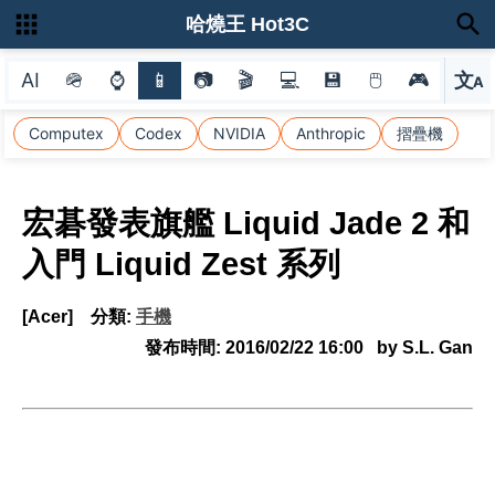
哈燒王 Hot3C
AI
🪖
⌚
📱
📷
🎬
💻
💾
🖱
🎮
文
A
選
Computex
Codex
NVIDIA
Anthropic
摺疊機
宏碁發表旗艦 Liquid Jade 2 和
入門 Liquid Zest 系列
[Acer]
分類:
手機
發布時間:
2016/02/22 16:00
by S.L. Gan