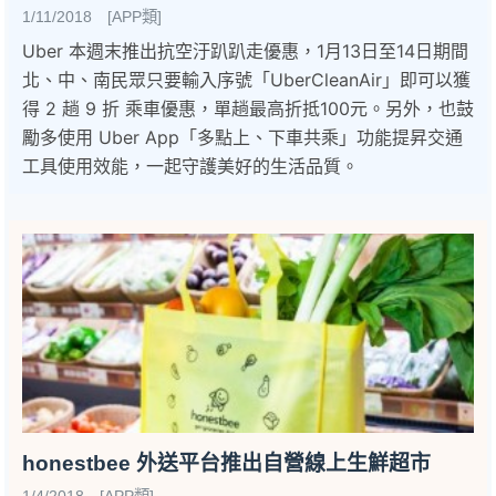
1/11/2018 [APP類]
Uber 本週末推出抗空汙趴趴走優惠，1月13日至14日期間
北、中、南民眾只要輸入序號「UberCleanAir」即可以獲
得 2 趟 9 折 乘車優惠，單趟最高折抵100元。另外，也鼓
勵多使用 Uber App「多點上、下車共乘」功能提昇交通
工具使用效能，一起守護美好的生活品質。
honestbee 外送平台推出自營線上生鮮超市