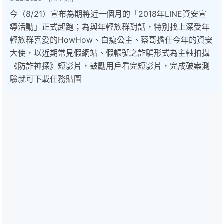
今（8/21）宣布為期將近一個月的「2018年LINE資安宣
導活動」正式起跑；為與年輕族群對話，特別找上深受年
輕族群喜愛的HowHow、白癡公主、蔡哥擔任今年的資安
大使，以近期常見假網站、假帳號之詐騙形式為主軸拍攝
《防詐神探》短影片，鼓勵用戶看完短影片，完成破案測
驗就可下載任務貼圖