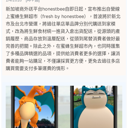
1/4/2018 [APP類]
新加坡商外送平台honestbee自即日起，宣布推出自營線
上蜜蜂生鮮超市（fresh by honestbee），首波將於新北
市及台北市營運，將過往單店單品牌分別代購送到家模
式，改為將生鮮食材統一進貨入倉出貨配送，從源頭的產
銷履歷、商品存放到溫層配送，從頭到尾替消費者做好最
完善的把關。除此之外，在蜜蜂生鮮超市內，也同時匯集
了多種品牌精選的品項，提供給消費者更多的選擇，讓消
費者能夠一站購足，不僅讓採買更方便，更免去過往多店
購買需要支付多筆運費的情形。