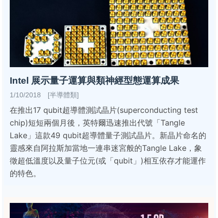
Intel 展示量子運算與類神經型態運算成果
1/10/2018 [半導體類]
在推出17 qubit超導體測試晶片(superconducting test
chip)短短兩個月後，英特爾迅速推出代號「Tangle
Lake」這款49 qubit超導體量子測試晶片。新晶片命名的
靈感來自阿拉斯加當地一連串迷宮般的Tangle Lake，象
徵超低溫度以及量子位元(或「qubit」)相互依存才能運作
的特色。