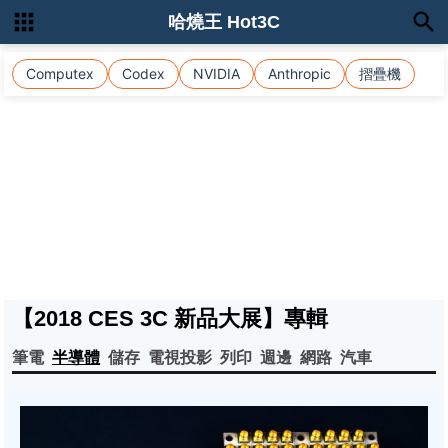
哈燒王 Hot3C
Computex
Codex
NVIDIA
Anthropic
摺疊機
【2018 CES 3C 新品大展】專輯
筆電
半導體
儲存
電視投影
列印
週邊
網路
汽車