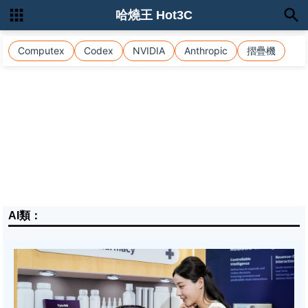
哈燒王 Hot3C
Computex
Codex
NVIDIA
Anthropic
摺疊機
AI類：