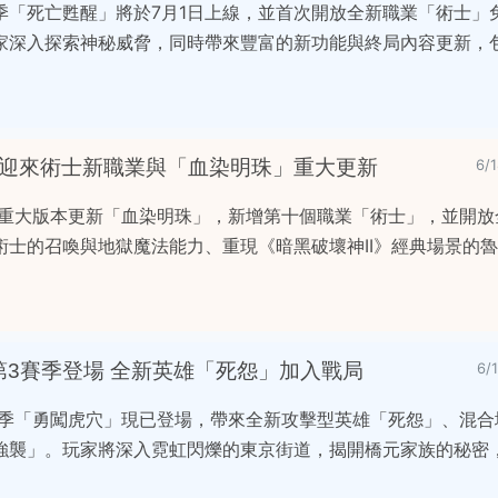
賽季「死亡甦醒」將於7月1日上線，並首次開放全新職業「術士」
家深入探索神秘威脅，同時帶來豐富的新功能與終局內容更新，
》迎來術士新職業與「血染明珠」重大更新
6/
出重大版本更新「血染明珠」，新增第十個職業「術士」，並開放
術士的召喚與地獄魔法能力、重現《暗黑破壞神II》經典場景的
第3賽季登場 全新英雄「死怨」加入戰局
6/
賽季「勇闖虎穴」現已登場，帶來全新攻擊型英雄「死怨」、混合
強襲」。玩家將深入霓虹閃爍的東京街道，揭開橋元家族的秘密