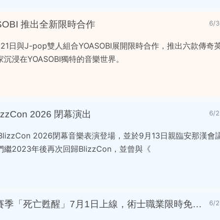
OBI 推出全新限時合作
6/
21日與J-pop雙人組合YOASOBI展開限時合作，推出六款傳
沉浸在YOASOBI獨特的音樂世界。
izzCon 2026 閉幕演出
6/
M將於BlizzCon 2026閉幕音樂表演登場，並於9月13日親臨安那
2023年後再次回歸BlizzCon，並曾與《
《暗黑破壞神®IV》第14賽季「死亡甦醒」7月1日上線，術士職業限時免費體驗
6/