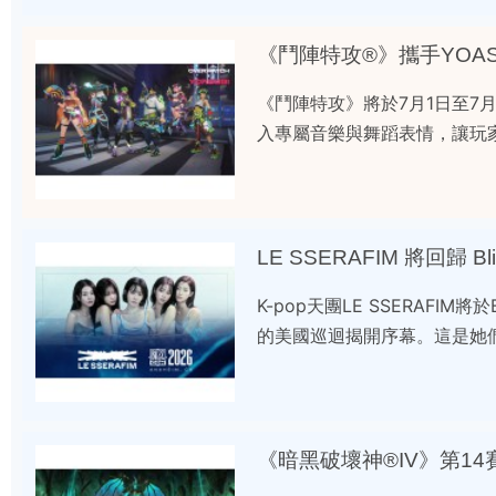
《鬥陣特攻®》攜手YOAS
《鬥陣特攻》將於7月1日至7月
入專屬音樂與舞蹈表情，讓玩家
LE SSERAFIM 將回歸 Bl
K-pop天團LE SSERAFI
的美國巡迴揭開序幕。這是她們繼