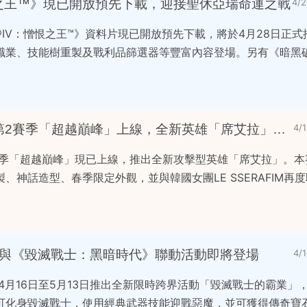
恨之王™》現已開放預先下載，迎接聖休亞瑞命運之戰
4/
IV：憎恨之王™》資料片現已開放預先下載，將於4月28日正
職業、技能樹重製及戰利品篩選器等豐富內容登場。另有《暗黑破
《鬥陣特攻®》利爪霸業第2賽季「超越巔峰」上線，全新英雄「席艾拉」登場
4/
賽季「超越巔峰」現已上線，推出全新攻擊型英雄「席艾拉」。本
、神話造型、春季限定外觀，並與韓國女團LE SSERAFIM再度
》與《毀滅戰士：黑暗時代》聯動活動即將登場
4/
4月16日至5月13日推出全新限時跨界活動「毀滅戰士的霸業」
可化身毀滅戰士，使用經典武器技能迎戰惡魔，並可獲得傳奇寶