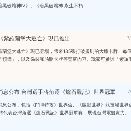
黑破壞神IV》、《暗黑破壞神 永生不朽
《紫羅蘭堡大逃亡》現已推出
7
羅蘭堡大逃亡》現已登場，帶來135張打破規則的大膽卡牌、每
「預備」，以及偽裝和賄賂卡牌等豐富內容。玩家可參與「紫羅
電競賽事消息公布 台灣選手將角逐《爐石戰記》世界冠軍
7
賽事最新消息公布，包括《鬥陣特攻》世界盃、《魔獸世界》競技場世
」將代表台灣角逐《爐石戰記》世界冠軍賽，展現台灣電競實力。