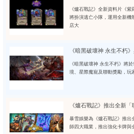
《爐石戰記》全新資料片《紫羅
將扮演逃亡小隊，運用全新機
店大
《暗黑破壞神 永生不朽
《暗黑破壞神 永生不朽》將於
境、星際魔寵及聯動獎勵，玩
《爐石戰記》推出全新「
暴雪娛樂為《爐石戰記》推出
師四大職業，推出強化卡牌與