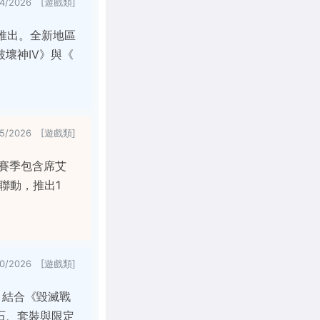
24/2026 [遊戲類]
式推出。全新地區
壞神IV》與《
15/2026 [遊戲類]
賽季包含席艾
聯動，推出1
10/2026 [遊戲類]
，結合《毀滅戰
石、套裝與限定