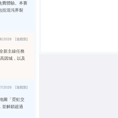
免費體驗。本賽
包括混沌界裂
18/2026 [遊戲類]
全新主線任務
魯高因城，以及
17/2026 [遊戲類]
地圖「霓虹交
，並解鎖超過