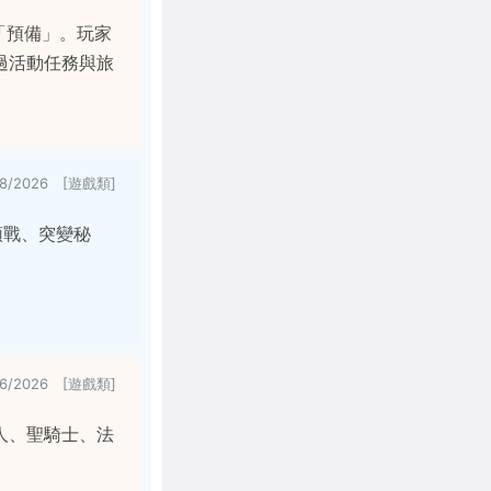
「預備」。玩家
過活動任務與旅
/8/2026 [遊戲類]
領戰、突變秘
/6/2026 [遊戲類]
人、聖騎士、法