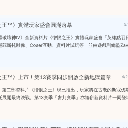
恨之王™》實體玩家盛會圓滿落幕
5
黑破壞神IV》全新資料片《憎恨之王》實體玩家盛會「英雄點召
斯托雕像、Coser互動、資料片試玩等，並由遊戲副總監Zaven
之王™》上市！第13賽季同步開啟全新地獄篇章
4/
V》第二部資料片《憎恨之王》現已推出，玩家將在古老的斯寇伐
托展開最終決戰。第13賽季「審判賽季」亦隨嶄新資料片一同登