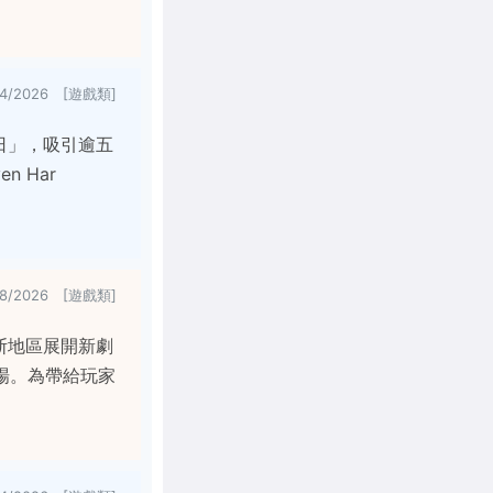
/4/2026 [遊戲類]
日」，吸引逾五
 Har
28/2026 [遊戲類]
斯地區展開新劇
場。為帶給玩家