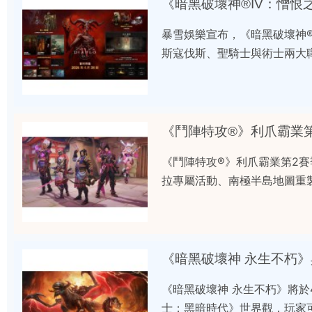
《暗黑破壞神®IV：憎
暴雪娛樂宣布，《暗黑破壞神®
斯寇伐斯、聖騎士與術士兩大
《鬥陣特攻®》利爪霸業第2
拉專屬活動、南極半島地圖重製
《暗黑破壞神 永生不朽
《暗黑破壞神 永生不朽》將於
士：黑暗時代》世界觀，玩家