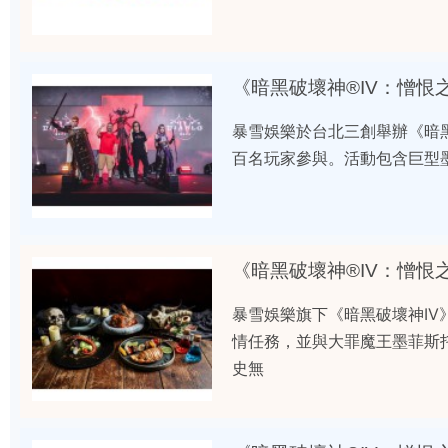
《暗黑破壞神®IV：憎
暴雪娛樂於台北三創舉辦《暗
百名玩家參與。活動包含巨型墨菲
《暗黑破壞神®IV：憎恨
暴雪娛樂旗下《暗黑破壞神I
情任務，並與大罪魔王墨菲斯
史無