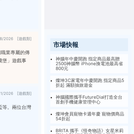
/8/2026 [遊戲類]
市場快報
個職業專屬的傳
神腦年中慶開跑 指定商品最高贈
蘭堡」遊戲事
2500神腦幣 iPhone換電池最高省
800元
燦坤3C家電年中慶開跑 指定商品5
折起 滿額抽旅遊金
/1/2026 [遊戲類]
神腦國際攜手FutureDial打造全台
首創手機健康管理中心
界盃等。兩位台灣
燦坤會員寵物卡週年慶 寵物價商品
54折起
BRITA 攜手《怪奇物語》女星米莉