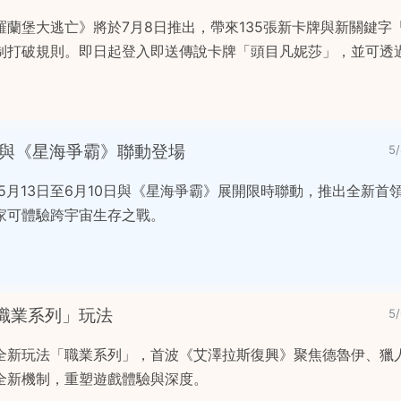
蘭堡大逃亡》將於7月8日推出，帶來135張新卡牌與新關鍵字
制打破規則。即日起登入即送傳說卡牌「頭目凡妮莎」，並可透
》與《星海爭霸》聯動登場
5
5月13日至6月10日與《星海爭霸》展開限時聯動，推出全新首
家可體驗跨宇宙生存之戰。
職業系列」玩法
5
全新玩法「職業系列」，首波《艾澤拉斯復興》聚焦德魯伊、獵
全新機制，重塑遊戲體驗與深度。