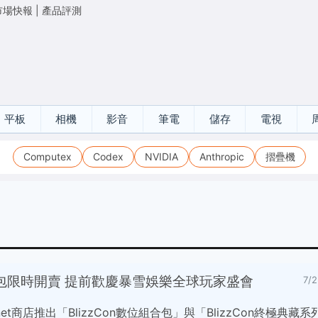
市場快報
|
產品評測
平板
相機
影音
筆電
儲存
電視
Computex
Codex
NVIDIA
Anthropic
摺疊機
數位組合包限時開賣 提前歡慶暴雪娛樂全球玩家盛會
7/
ttle.net商店推出「BlizzCon數位組合包」與「BlizzCon終極典