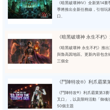
《暗黑破壞神IV》全新第14
季將推出全新任務線，引領玩
口、
《暗黑破壞神 永生不朽
《暗黑破壞神 永生不朽》推
與魯高因地區。更新內容包含
三個全
《鬥陣特攻®》利爪霸業
《鬥陣特攻®》利爪霸業第3
叉口」，以及限時活動「御魂
50個主題