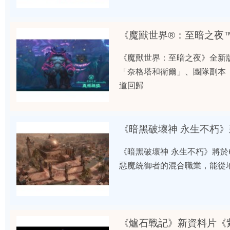
《魔獸世界®：至暗之夜™
《魔獸世界：至暗之夜》全新
「奈格塔和衛爾」、團隊副本
道回歸
《暗黑破壞神 永生不朽》
《暗黑破壞神 永生不朽》將於
惡魔統御者的混合職業，能從
《爐石戰記》新資料片《