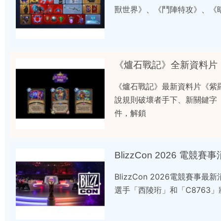
獸世界》、《鬥陣特攻》、《暗
《爐石戰記》全新資料片
《爐石戰記》最新資料片《紫
說規則破壞者手下、新關鍵字
件，解鎖
BlizzCon 2026 
BlizzCon 2026電競
選手「西陵珩」和「C8763