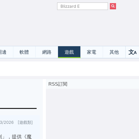
文
周邊
軟體
網路
遊戲
家電
其他
A
選
RSS訂閱
23/2026 [遊戲類]
藏系列」，提供《魔