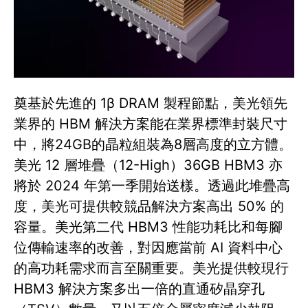
奠基於先進的 1β DRAM 製程節點，美光領先
業界的 HBM 解決方案能在業界標準封裝尺寸
中，將24GB的晶粒組裝為8層高度的立方體。
美光 12 層堆疊（12-High）36GB HBM3 亦
將於 2024 年第一季開始送樣。透過此堆疊高
度，美光可提供較競品解決方案高出 50% 的
容量。美光第二代 HBM3 性能功耗比和每腳
位傳輸速率的改善，對因應當前 AI 資料中心
的高功耗需求而言至關重要。美光提供較現行
HBM3 解決方案多出一倍的直通矽晶穿孔