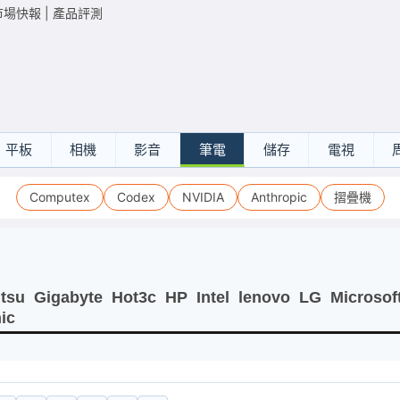
市場快報
|
產品評測
平板
相機
影音
筆電
儲存
電視
Computex
Codex
NVIDIA
Anthropic
摺疊機
itsu
Gigabyte
Hot3c
HP
Intel
lenovo
LG
Microsof
ic