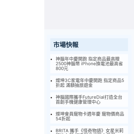
市場快報
神腦年中慶開跑 指定商品最高贈
2500神腦幣 iPhone換電池最高省
800元
燦坤3C家電年中慶開跑 指定商品5
折起 滿額抽旅遊金
神腦國際攜手FutureDial打造全台
首創手機健康管理中心
燦坤會員寵物卡週年慶 寵物價商品
54折起
BRITA 攜手《怪奇物語》女星米莉