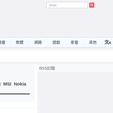
文
周邊
軟體
網路
遊戲
家電
其他
A
選
RSS訂閱
t
MSI
Nokia