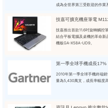
成為全世界第三受歡迎的作業
技嘉可擴充機座筆電 M11
技嘉推出首款11.6吋旋轉觸控筆電
結合平板電腦及桌機的革命新品
機板GA-X58A-UD9。
第一季全球手機成長17%
2010年第一季全球手機終端銷
量為5,430萬支，成長率幅度高
資訊月 Lenovo 推出數款W