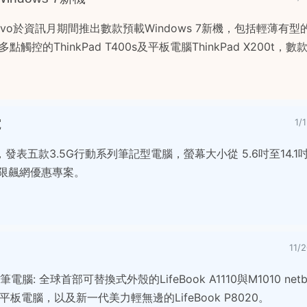
enovo於資訊月期間推出數款預載Windows 7新機，包括輕薄有
援多點觸控的ThinkPad T400s及平板電腦ThinkPad X200t
電
1/
表五款3.5G行動系列筆記型電腦，螢幕大小從 5.6吋至14.
無限飆網優惠專案。
11/
腦: 全球首部可替換式外殼的LifeBook A1110與M1010 net
轉式平板電腦，以及新一代美力輕無邊的LifeBook P8020。