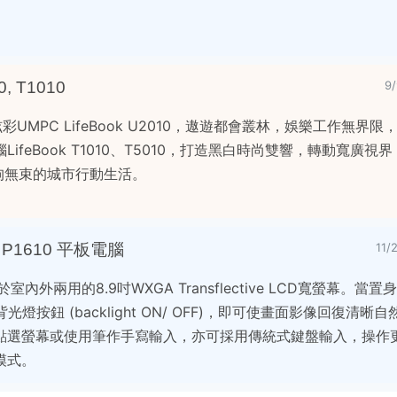
, T1010
9
炫彩UMPC LifeBook U2010，遨遊都會叢林，娛樂工作無界
feBook T1010、T5010，打造黑白時尚雙響，轉動寬廣視
無拘無束的城市行動生活。
k P1610 平板電腦
11
適合於室內外兩用的8.9吋WXGA Transflective LCD寬螢幕。
燈按鈕 (backlight ON/ OFF)，即可使畫面影像回復清晰
點選螢幕或使用筆作手寫輸入，亦可採用傳統式鍵盤輸入，操作
模式。