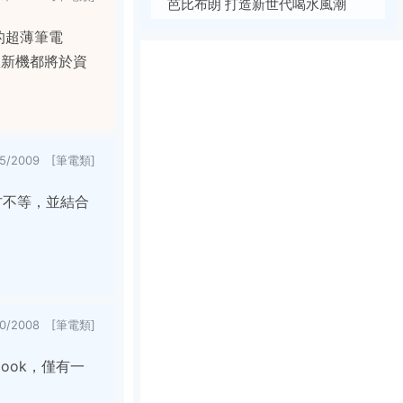
芭比布朗 打造新世代喝水風潮
型的超薄筆電
，數款新機都將於資
15/2009 [筆電類]
1吋不等，並結合
20/2008 [筆電類]
book，僅有一