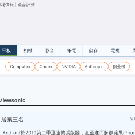
市場快報
|
產品評測
平板
相機
影音
筆電
儲存
電視
Computex
Codex
NVIDIA
Anthropic
摺疊機
Viewsonic
ne 居第三名
8/
ndroid於2010第二季迅速擴張版圖，甚至進而超越蘋果iPho