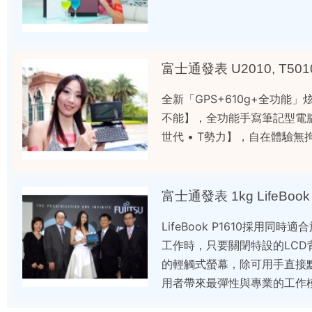
富士通發表 U2010, T5010
全新「GPS+610g+全功能」
不能】，全功能手寫筆記型電腦Li
世代 • T勢力】，自在體驗
富士通發表 1kg LifeBoo
LifeBook P1610採用同時
工作時，只要關閉特設的LCD背光
的輕觸式螢幕，除可用手直接
用者帶來最彈性與專業的工作