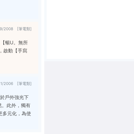
/9/2008 [筆電類]
限，【暢U。無所
界，啟動【手寫
/21/2006 [筆電類]
當置身於戶外強光下
自然。此外，獨有
更多元化，為使