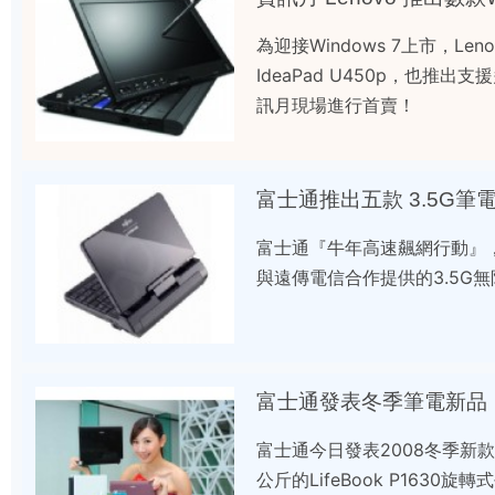
為迎接Windows 7上市，L
IdeaPad U450p，也推出支
訊月現場進行首賣！
富士通推出五款 3.5G筆
富士通『牛年高速飆網行動』，發
與遠傳電信合作提供的3.5G
富士通發表冬季筆電新品
富士通今日發表2008冬季新款筆電
公斤的LifeBook P1630旋