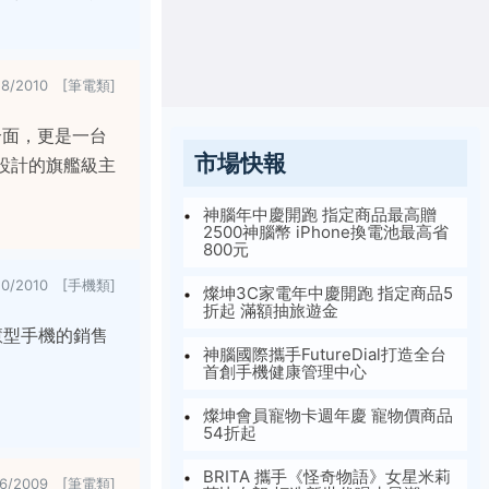
28/2010 [筆電類]
.0介面，更是一台
市場快報
設計的旗艦級主
神腦年中慶開跑 指定商品最高贈
2500神腦幣 iPhone換電池最高省
800元
20/2010 [手機類]
燦坤3C家電年中慶開跑 指定商品5
折起 滿額抽旅遊金
智慧型手機的銷售
神腦國際攜手FutureDial打造全台
首創手機健康管理中心
燦坤會員寵物卡週年慶 寵物價商品
54折起
BRITA 攜手《怪奇物語》女星米莉
26/2009 [筆電類]