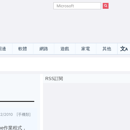
文
周邊
軟體
網路
遊戲
家電
其他
A
選
RSS訂閱
12/2010 [手機類]
ne作業程式，