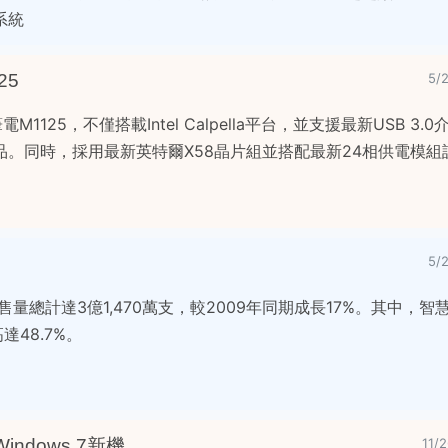
系統
25
5/
M1125，不僅搭載Intel Calpella平台，並支援最新USB 3
。同時，採用最新英特爾X58晶片組並搭配最新24相供電模組
5/
售量總計達3億1,470萬支，較2009年同期成長17%。其中，
達48.7%。
indows 7新機
11/