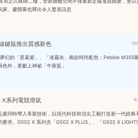
旗艦館，宣布正式移師二樓，全新旗艦空間不僅重新定義電競娛樂，更
玩家。慶開幕也釋出令人驚喜訊息
350無線鍵鼠推出質感新色
10
夢幻的「星暮紫」、「迷霧灰」兩款時尚配色；Pebble M35
兩色外，更獻上神祕「午夜藍」
02 X系列電競滑鼠
9
元素同時帶入革新技術，以現代科技和頂尖工藝打造新一代經典
G502 X 系列含「G502 X PLUS」、「G502 X LIGHT