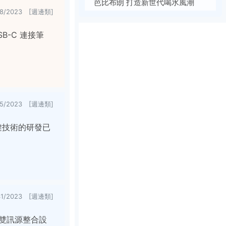
芭比布朗 打造新世代喝水風潮
28/2023 [週邊類]
SB-C 連接筆
15/2023 [週邊類]
鍵技術的研發已
31/2023 [週邊類]
n 雙訊源整合設