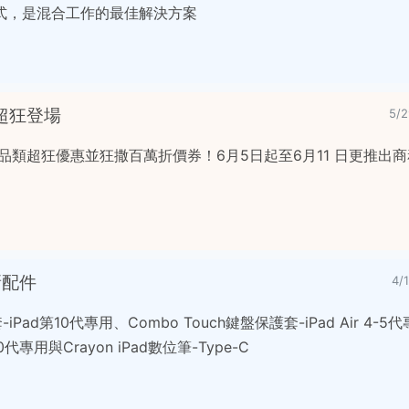
式，是混合工作的最佳解決方案
節超狂登場
5/
h G祭出全品類超狂優惠並狂撒百萬折價券！6月5日起至6月11 日更推
 新配件
4/
iPad第10代專用、Combo Touch鍵盤保護套-iPad Air 4-5代
0代專用與Crayon iPad數位筆-Type-C