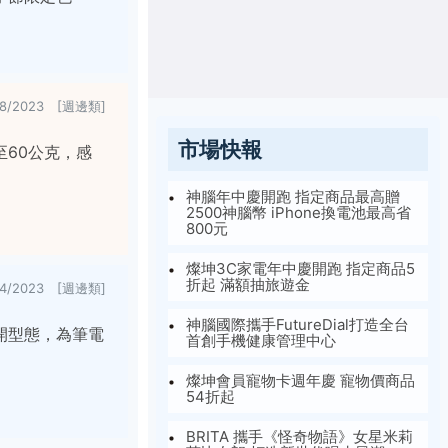
18/2023 [週邊類]
市場快報
60公克，感
神腦年中慶開跑 指定商品最高贈
2500神腦幣 iPhone換電池最高省
800元
燦坤3C家電年中慶開跑 指定商品5
折起 滿額抽旅遊金
14/2023 [週邊類]
神腦國際攜手FutureDial打造全台
開型態，為筆電
首創手機健康管理中心
燦坤會員寵物卡週年慶 寵物價商品
54折起
BRITA 攜手《怪奇物語》女星米莉