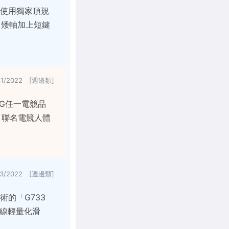
0，使用獨家頂規
，矮軸加上短鍵
31/2022 [週邊類]
 G任一電競品
er 聯名電競人體
/3/2022 [週邊類]
技術的「G733
 無線輕量化滑