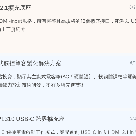
I2.1擴充底座
8/
一HDMI-input規格，擁有完整且高規格的13個擴充接口，能夠以 U
像輸出三屏延伸
式觸控筆客製化解決方案
6/
投資，顯示其主動式電容筆(ACP)硬體設計、軟韌體調校等關
續致力於新技術研發，擁有多項先進技術
DP1310 USB-C 跨界擴充座
5/
 連接筆電啟動工作模式，業界首創 USB-C in & HDMI 2.1 i