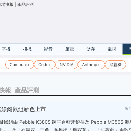
市場快報
|
產品評測
平板
相機
影音
筆電
儲存
電視
Computex
Codex
NVIDIA
Anthropic
摺疊機
快報
產品評測
卵石無線鍵鼠組新色上市
9/
線鍵鼠組由 Pebble K380S 跨平台藍牙鍵盤及 Pebble M350
珠白」及「石墨灰」三色，並推出「迷霧灰」、「午夜藍」兩款