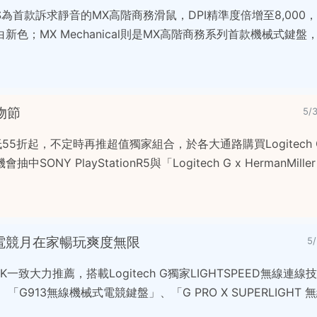
 3S為首款訴求靜音的MX高階商務滑鼠，DPI精準度倍增至8,00
色；MX Mechanical則是MX高階商務系列首款機械式鍵盤
購物節
5/
55折起，不定時再推超值獨家組合，於各大通路購買Logitech
NY PlayStationR5與「Logitech G x HermanMill
無線」電競月在家暢玩爽度無限
5
一致大力推薦，搭載Logitech G獨家LIGHTSPEED無線連線
、「G913無線機械式電競鍵盤」、「G PRO X SUPERLIGHT