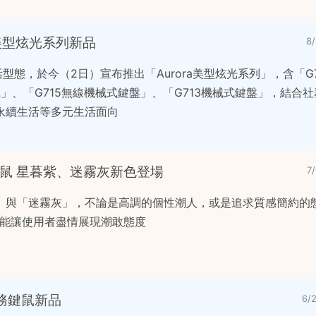
ora美型炫光系列新品
8
活型態，於今（2日）宣布推出「Aurora美型炫光系列」，含「G
風」、「G715無線機械式鍵盤」、「G713機械式鍵盤」，結合
永續生活等多元生活面向
無線鍵鼠 星暮紫、迷霧灰新色登場
7
」與「迷霧灰」，不論是高調的個性潮人，或是追求質感簡約的
鍵鼠都能讓使用者盡情展現潮敢態度
階商務鍵鼠新品
6/