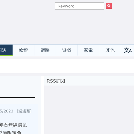
文
周邊
軟體
網路
遊戲
家電
其他
A
選
RSS訂閱
25/2023 [週邊類]
S 鵝卵石無線滑鼠
季節限定色