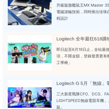
升級版旗艦鼠王MX Master
電磁滾輪技術，同時推出珍珠白新
程設計
Logitech 全年最狂618
即日起至6月19日止，全站最低
項，不限金額，登錄發票更有機會抽中SO
工學椅」
Logitech G 5月「
三大新星戰隊CFO、DCG、FAK
LIGHTSPEED無線電競耳機」
鼠」