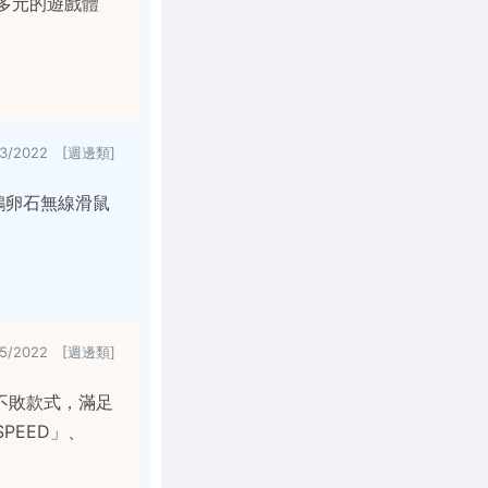
以多元的遊戲體
/3/2022 [週邊類]
0鵝卵石無線滑鼠
/5/2022 [週邊類]
不敗款式，滿足
SPEED」、