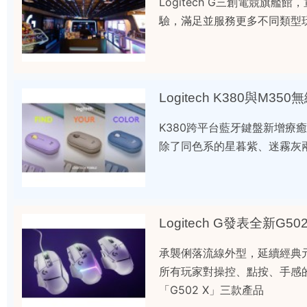
Logitech G三創電競
驗，滿足並服務更多不同類型
Logitech K380與M
K380跨平台藍牙鍵盤新增療癒
除了同色系的星暮紫、迷霧灰
Logitech G發表全新G5
承襲俐落流線外型，延續經典
所有玩家對操控、點按、手感的要求。
「G502 X」三款產品