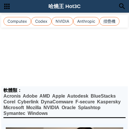
哈燒王 Hot3C
Computex
Codex
NVIDIA
Anthropic
摺疊機
軟體類：
Acronis
Adobe
AMD
Apple
Autodesk
BlueStacks
Corel
Cyberlink
DynaComware
F-secure
Kaspersky
Microsoft
Mozilla
NVIDIA
Oracle
Splashtop
Symantec
Windows