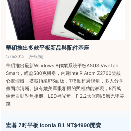
華碩推出多款平板新品與配件基座
1/25/2013 [平板類]
華碩推出最新Windows 8作業系統平板ASUS VivoTab
Smart，輕盈580克機身，內建IntelR Atom Z2760雙核
心處理器，搭載頂級IPS面板，178度超廣視角，多人分享
畫面亦清晰。擁有媲美單眼相機的照相功能表現，8百萬
像素自動對焦相機、LED補光燈、F 2.2大光圈/5層光學菱
鏡
宏碁 7吋平板 Iconia B1 NT$4990開賣