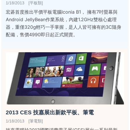
1/18/2013 [平板類]
宏碁首度推出平價平板電腦Iconia B1， 擁有7吋螢幕與
Android JellyBean作業系統，內建1.2GHz雙核心處理
器，重僅320g輕巧一手掌握，是人人皆可擁有的3C隨身
配備，售價4990即日起正式開賣。
2013 CES 技嘉展出新款平板、筆電
1/18/2013 [筆電類]