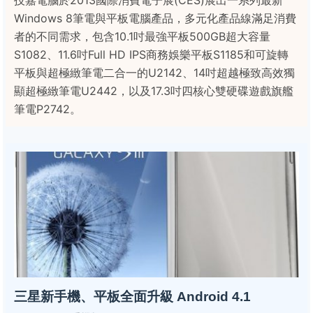
技嘉電腦於2013國際消費電子展(CES)展出一系列最新
Windows 8筆電與平板電腦產品，多元化產品線滿足消費
者的不同需求，包含10.1吋最強平板500GB超大容量
S1082、11.6吋Full HD IPS商務娛樂平板S1185和可旋轉
平板與超極緻筆電二合一的U2142、14吋超越極致高效獨
顯超極緻筆電U2442，以及17.3吋四核心雙硬碟遊戲旗艦
筆電P2742。
三星新手機、平板全面升級 Android 4.1