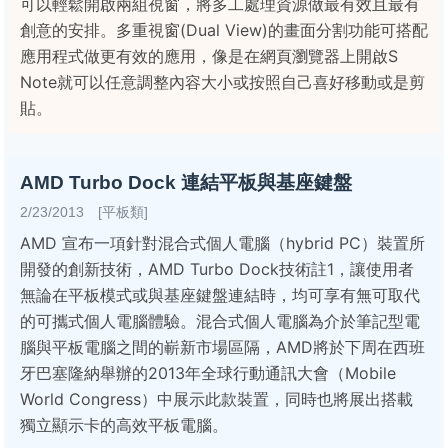
可以輕鬆開啟兩組視窗，將多工處理資源做最有效且最有
創意的安排。多重視窗(Dual View)的畫面分割功能可搭配
應用程式做更有效的應用，像是在網頁瀏覽器上開啟S
Note就可以任意調整內容大小或按照自己喜好移動或是剪
貼。
AMD Turbo Dock 連結平板與基座鍵盤
2/23/2013 [平板類]
AMD 宣布一項針對混合式個人電腦（hybrid PC）裝置所
開發的創新技術，AMD Turbo Dock技術註1，讓使用者
無論在平板模式或與基座鍵盤連結時，均可享有無可取代
的可攜式個人電腦體驗。混合式個人電腦為介於筆記型電
腦與平板電腦之間的嶄新市場區隔，AMD將於下周在西班
牙巴塞隆納舉辦的2013年全球行動通訊大會（Mobile
World Congress）中展示此款裝置，同時也將展出搭載
獨立顯示卡的高效平板電腦。