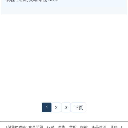
1
2
3
下頁
[與我們聯絡: 會員問題、行銷、廣告、業配、授權、產品送測、其他...]