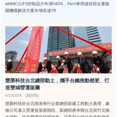
eMMC/UFS控制晶片年增140%，Ferri車用儲存與企業級
開機碟解決方案年增高達76
慧榮科技台北總部動土，攜手台鐵推動都更、打
造雙城營運版圖
4/13/2026 [儲存類]
慧榮科技於台北南港舉行企業總部新建工程動土典禮，象
徵公司邁入營運發展新階段。新總部將串聯台北與竹北兩