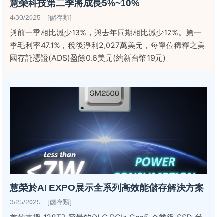
慧榮科技第二季將成長5%~10%
4/30/2025 [儲存類]
與前一季相比減少13%，與去年同期相比減少12%。第一
季毛利率47.1%，稅後淨利2,027萬美元，每單位稀釋之美
國存託憑證(ADS)盈餘0.6美元(約新台幣19元)
慧榮於AI EXPO展示全系列高效能儲存解決方案
3/25/2025 [儲存類]