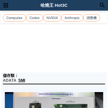
哈燒王 Hot3C
Computex
Codex
NVIDIA
Anthropic
摺疊機
儲存類：
ADATA
SMI