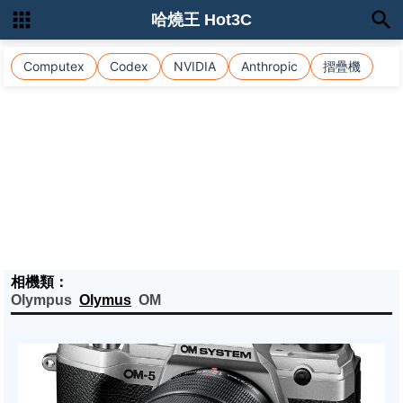
哈燒王 Hot3C
Computex
Codex
NVIDIA
Anthropic
摺疊機
相機類：
Olympus
Olymus
OM