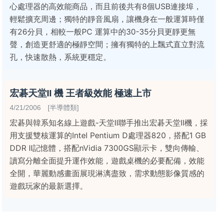
心處理器的高效能商品，而且前後共有8個USB連接埠，
輕鬆擴充周邊；獨特的靜音風扇，讓機身在一般運算時僅
有26分貝，相較一般PC 運算中的30-35分貝更靜更無
聲，創造更舒適的極靜空間；擁有獨特的上飄式直立對流
孔，快速散熱，系統更穩定。
宏碁天堂II 機 王者級效能 極速上市
4/21/2006 [半導體類]
宏碁與韓系知名線上遊戲-天堂II聯手推出宏碁天堂II機，採
用支援雙核運算的Intel Pentium D處理器820，搭配1 GB
DDR II記憶體，搭配nVidia 7300GS顯示卡，雙向傳輸、
讀寫分離全面提升運作效能，遊戲桌機的必要配備，效能
全開，華麗動感畫面展現淋漓盡致，需求動態影像質感的
遊戲玩家的最新選擇。