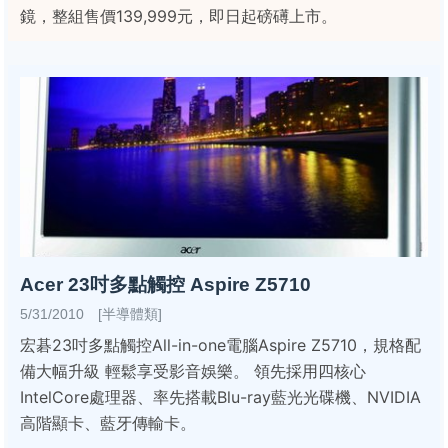
鏡，整組售價139,999元，即日起磅礡上市。
Acer 23吋多點觸控 Aspire Z5710
5/31/2010 [半導體類]
宏碁23吋多點觸控All-in-one電腦Aspire Z5710，規格配
備大幅升級 輕鬆享受影音娛樂。 領先採用四核心
IntelCore處理器、率先搭載Blu-ray藍光光碟機、NVIDIA
高階顯卡、藍牙傳輸卡。