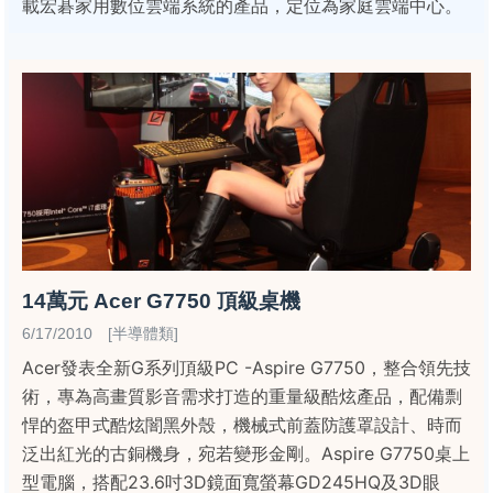
載宏碁家用數位雲端系統的產品，定位為家庭雲端中心。
14萬元 Acer G7750 頂級桌機
6/17/2010 [半導體類]
Acer發表全新G系列頂級PC -Aspire G7750，整合領先技
術，專為高畫質影音需求打造的重量級酷炫產品，配備剽
悍的盔甲式酷炫闇黑外殼，機械式前蓋防護罩設計、時而
泛出紅光的古銅機身，宛若變形金剛。Aspire G7750桌上
型電腦，搭配23.6吋3D鏡面寬螢幕GD245HQ及3D眼