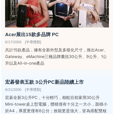
Acer展出15款多品牌 PC
6/17/2009 [半導體類]
共計15款產品，擁有全新外型及多樣化尺寸，推出Acer、
Gateway、eMachine三種品牌囊括30公升、9公升、1公
升以及All-in-one產品
宏碁發表五款 3公升PC新品陸續上市
8/21/2006 [半導體類]
宏碁全新3公升PC，十分輕巧，相較目前家用30公升
Mini-tower桌上型電腦，體積僅有十分之一大小，面積小
於A4，厚度更僅有6公分；效能更是強大，皆為搭配雙核