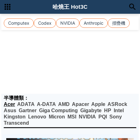
哈燒王 Hot3C
Computex
Codex
NVIDIA
Anthropic
摺疊機
半導體類：
Acer
ADATA
A-DATA
AMD
Apacer
Apple
ASRock
Asus
Gartner
Giga Computing
Gigabyte
HP
Intel
Kingston
Lenovo
Micron
MSI
NVIDIA
PQI
Sony
Transcend