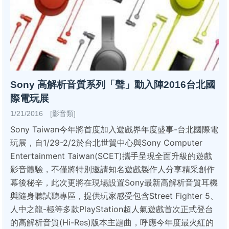
Sony 高解析音質系列「聲」動入陣2016台北國
際電玩展
1/21/2016 [影音類]
Sony Taiwan今年將首度加入遊戲界年度盛事-台北國際電
玩展，自1/29-2/2於台北世貿中心與Sony Computer
Entertainment Taiwan(SCET)攜手呈現全面升級的遊戲
影音體驗，不僅將特別邀請知名遊戲製作人分享精采創作
幕後秘辛，此次更將在現場設置Sony最新高解析音質耳機
與隨身聽試聽專區，提供玩家感受包含Street Fighter 5、
人中之龍-極等多款PlayStation超人氣遊戲首次正式登台
的高解析音質(Hi-Res)版本主題曲，呼應今年度最火紅的