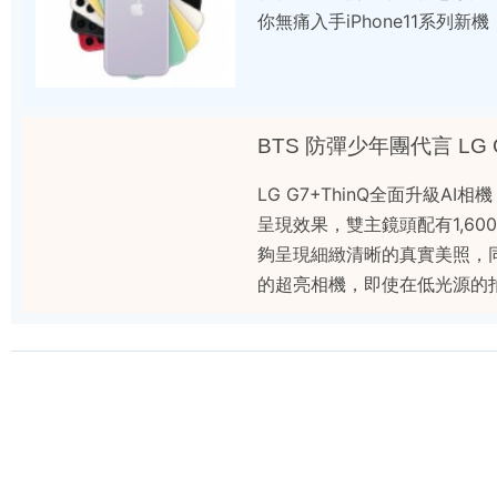
你無痛入手iPhone11系列新機
BTS 防彈少年團代言 LG G
LG G7+ThinQ全面升級
呈現效果，雙主鏡頭配有1,6
夠呈現細緻清晰的真實美照，
的超亮相機，即使在低光源的