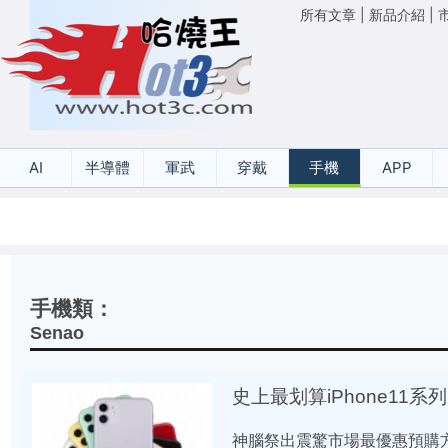
所有文章
|
新品介紹
|
AI
半導體
軍武
穿戴
手機
APP
手機類：
Senao
史上最划算iPhone11系
神腦祭出震驚市場最優惠預購方