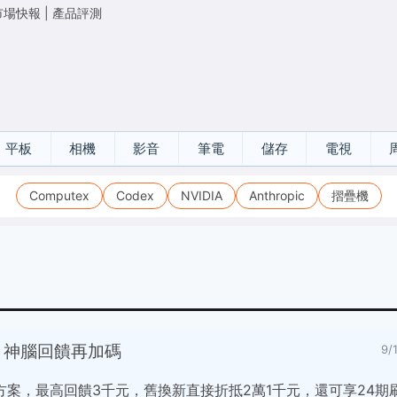
市場快報
|
產品評測
平板
相機
影音
筆電
儲存
電視
Computex
Codex
NVIDIA
Anthropic
摺疊機
列 神腦回饋再加碼
9/
案，最高回饋3千元，舊換新直接折抵2萬1千元，還可享24期