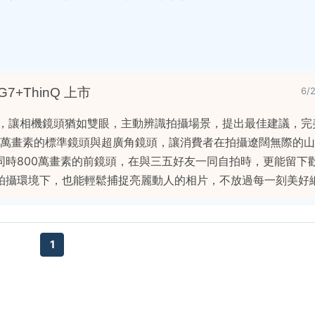
7+ThinQ 上市
6/
AI相機，讓相機鏡頭猶如雙眼，主動辨識拍攝場景，提出最佳建議，
00萬畫素的標準鏡頭與超廣角鏡頭，讓消費者在拍攝遼闊無際的
同時800萬畫素的前鏡頭，在與三五好友一同自拍時，更能留下
拍攝環境下，也能輕鬆捕捉亮麗動人的相片，不放過每一刻美好
1