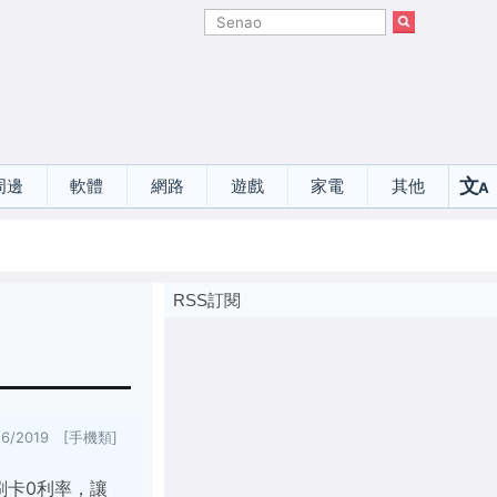
文
周邊
軟體
網路
遊戲
家電
其他
A
選
RSS訂閱
16/2019 [手機類]
刷卡0利率，讓