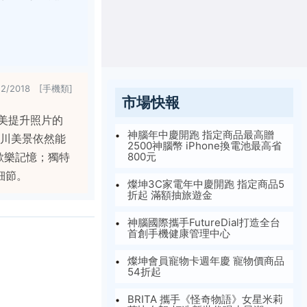
22/2018 [手機類]
市場快報
完美提升照片的
神腦年中慶開跑 指定商品最高贈
山川美景依然能
2500神腦幣 iPhone換電池最高省
歡樂記憶；獨特
800元
細節。
燦坤3C家電年中慶開跑 指定商品5
折起 滿額抽旅遊金
神腦國際攜手FutureDial打造全台
首創手機健康管理中心
燦坤會員寵物卡週年慶 寵物價商品
54折起
BRITA 攜手《怪奇物語》女星米莉