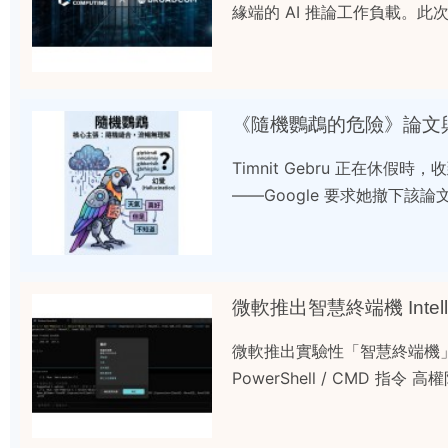
緣端的 AI 推論工作負載。
《隨機鸚鵡的危險》論文與 Tim
Timnit Gebru 正在休
——Google 要求她撤下該論
微軟推出智慧終端機 Intellig
微軟推出實驗性「智慧終端機」Intel
PowerShell / CMD 指