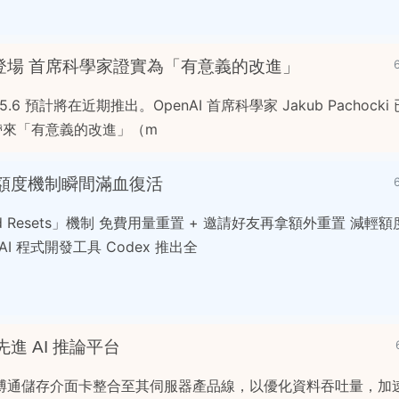
 傳下週登場 首席科學家證實為「有意義的改進」
-5.6 預計將在近期推出。OpenAI 首席科學家 Jakub Pachoc
5 將帶來「有意義的改進」（m
出重置額度機制瞬間滿血復活
anked Resets」機制 免費用量重置 + 邀請好友再拿額外重置 減
AI 程式開發工具 Codex 推出全
進 AI 推論平台
博通儲存介面卡整合至其伺服器產品線，以優化資料吞吐量，加