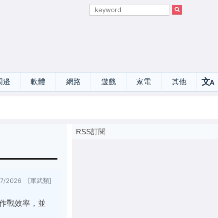
文
周邊
軟體
網路
遊戲
家電
其他
A
選
RSS訂閱
17/2026 [軍武類]
升了作戰效率，並