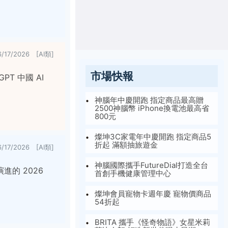
6/17/2026 [AI類]
市場快報
PT 中國 AI
神腦年中慶開跑 指定商品最高贈
2500神腦幣 iPhone換電池最高省
800元
燦坤3C家電年中慶開跑 指定商品5
折起 滿額抽旅遊金
6/17/2026 [AI類]
神腦國際攜手FutureDial打造全台
進的 2026
首創手機健康管理中心
燦坤會員寵物卡週年慶 寵物價商品
54折起
BRITA 攜手《怪奇物語》女星米莉