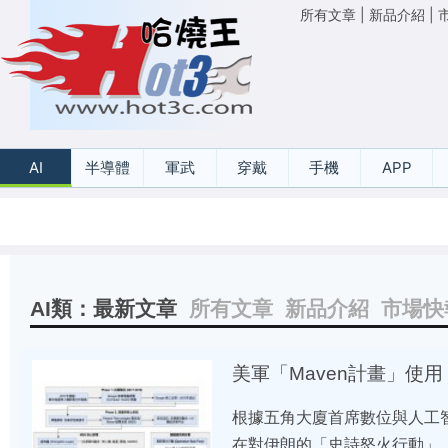
所有文章
|
新品介紹
|
AI
半導體
軍武
穿戴
手機
APP
AI類：最新文章
所有文章
新品介紹
市場快
美軍「Maven計畫」使用 
根據五角大廈首席數位與人工智慧長
在對伊朗的「史詩怒火行動」（Ope