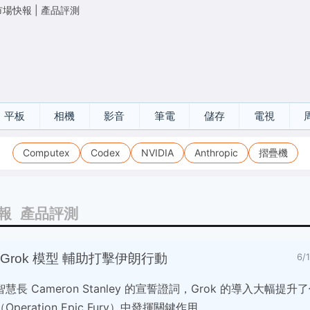
市場快報
|
產品評測
平板
相機
影音
筆電
儲存
電視
Computex
Codex
NVIDIA
Anthropic
摺疊機
報
產品評測
Grok 模型 輔助打擊伊朗行動
6/
 Cameron Stanley 的宣誓證詞，Grok 的導入大幅提
ration Epic Fury）中發揮關鍵作用。