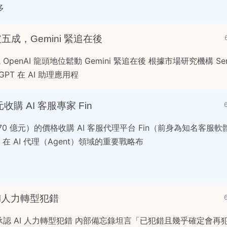
多
破五成，Gemini 緊追在後
OpenAI 龍頭地位鬆動 Gemini 緊追在後 根據市場研究機構 Senso
GPT 在 AI 助理應用程
美元收購 AI 客服專家 Fin
170 億元）的價格收購 AI 客服代理平台 Fin（前身為知名客服軟
orce 在 AI 代理（Agent）領域的重要戰略布
AI人力轉型犯錯
rg 公開承認 AI 人力轉型犯錯 內部備忘錄坦言「已犯錯且幾乎確定會